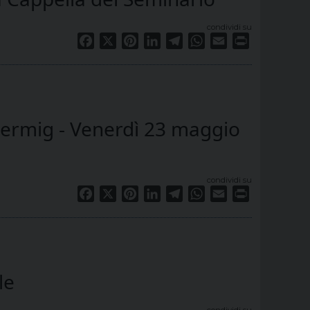
condividi su
Facebook
X
Pinterest
LinkedIn
Telegram
WhatsApp
Email
Print
 Sermig - Venerdì 23 maggio
condividi su
Facebook
X
Pinterest
LinkedIn
Telegram
WhatsApp
Email
Print
le
condividi su