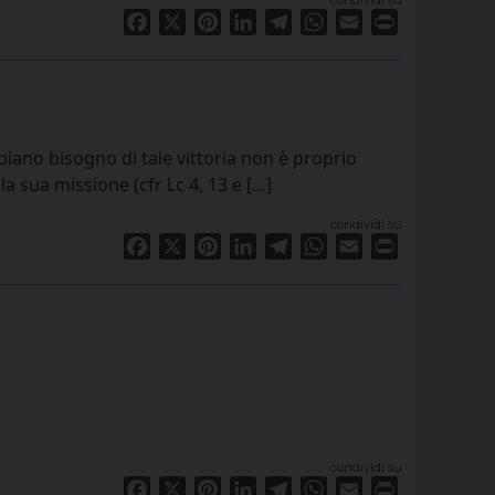
Facebook
X
Pinterest
LinkedIn
Telegram
WhatsApp
Email
Print
biano bisogno di tale vittoria non è proprio
la sua missione (cfr Lc 4, 13 e […]
condividi su
Facebook
X
Pinterest
LinkedIn
Telegram
WhatsApp
Email
Print
condividi su
Facebook
X
Pinterest
LinkedIn
Telegram
WhatsApp
Email
Print