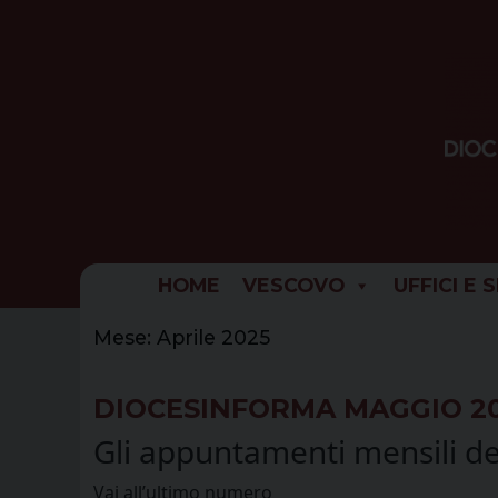
Skip
to
content
HOME
VESCOVO
UFFICI E 
Mese:
Aprile 2025
DIOCESINFORMA MAGGIO 2
Gli appuntamenti mensili del
Vai all’ultimo numero