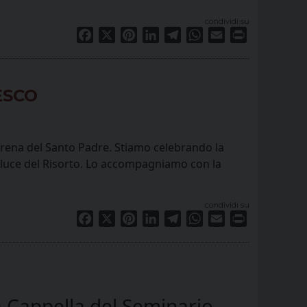
condividi su
Facebook
X
Pinterest
LinkedIn
Telegram
WhatsApp
Email
Print
ESCO
errena del Santo Padre. Stiamo celebrando la
la luce del Risorto. Lo accompagniamo con la
condividi su
Facebook
X
Pinterest
LinkedIn
Telegram
WhatsApp
Email
Print
a Cappella del Seminario