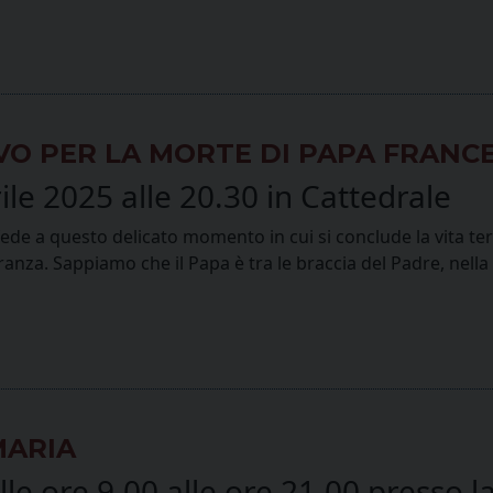
VO PER LA MORTE DI PAPA FRANC
le 2025 alle 20.30 in Cattedrale
e fede a questo delicato momento in cui si conclude la vita t
eranza. Sappiamo che il Papa è tra le braccia del Padre, nel
MARIA
le ore 9.00 alle ore 21.00 presso l