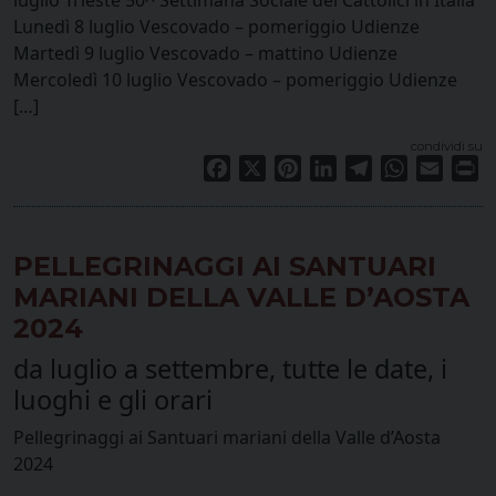
Lunedì 8 luglio Vescovado – pomeriggio Udienze
Martedì 9 luglio Vescovado – mattino Udienze
Mercoledì 10 luglio Vescovado – pomeriggio Udienze
[…]
condividi su
Facebook
X
Pinterest
LinkedIn
Telegram
WhatsApp
Email
Pr
PELLEGRINAGGI AI SANTUARI
MARIANI DELLA VALLE D’AOSTA
2024
da luglio a settembre, tutte le date, i
luoghi e gli orari
Pellegrinaggi ai Santuari mariani della Valle d’Aosta
2024