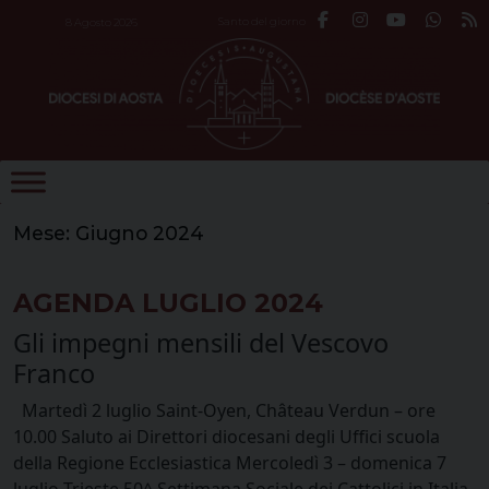
Skip
Santo del giorno
8 Agosto 2026
to
content
Mese:
Giugno 2024
AGENDA LUGLIO 2024
Gli impegni mensili del Vescovo
Franco
Martedì 2 luglio Saint-Oyen, Château Verdun – ore
10.00 Saluto ai Direttori diocesani degli Uffici scuola
della Regione Ecclesiastica Mercoledì 3 – domenica 7
luglio Trieste 50^ Settimana Sociale dei Cattolici in Italia