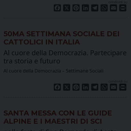
condividi su
Facebook
X
Pinterest
LinkedIn
Telegram
WhatsApp
Email
Pr
50MA SETTIMANA SOCIALE DEI
CATTOLICI IN ITALIA
Al cuore della Democrazia. Partecipare
tra storia e futuro
Al cuore della Democrazia – Settimane Sociali
condividi su
Facebook
X
Pinterest
LinkedIn
Telegram
WhatsApp
Email
Pr
SANTA MESSA CON LE GUIDE
ALPINE E I MAESTRI DI SCI