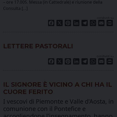
– ore 17.00S. Messa (in Cattedrale) e riunione della
Consulta […]
condividi su
Facebook
X
Pinterest
LinkedIn
Telegram
WhatsApp
Email
Pr
LETTERE PASTORALI
condividi su
Facebook
X
Pinterest
LinkedIn
Telegram
WhatsApp
Email
Pr
IL SIGNORE È VICINO A CHI HA IL
CUORE FERITO
I vescovi di Piemonte e Valle d'Aosta, in
comunione con il Pontefice e
accogliendone l'insegnamento, hanno