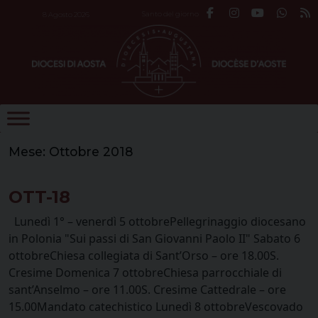
Skip
Santo del giorno
8 Agosto 2026
to
content
Mese:
Ottobre 2018
OTT-18
Lunedì 1° – venerdì 5 ottobrePellegrinaggio diocesano
in Polonia "Sui passi di San Giovanni Paolo II" Sabato 6
ottobreChiesa collegiata di Sant’Orso – ore 18.00S.
Cresime Domenica 7 ottobreChiesa parrocchiale di
sant’Anselmo – ore 11.00S. Cresime Cattedrale – ore
15.00Mandato catechistico Lunedì 8 ottobreVescovado