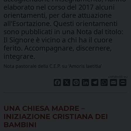
elaborato nel corso del 2017 alcuni
orientamenti, per dare attuazione
all'Esortazione. Questi orientamenti
sono pubblicati in una Nota dal titolo:
Il Signore è vicino a chi ha il cuore
ferito. Accompagnare, discernere,
integrare.
Nota pastorale della C.E.P. su ‘Amoris laetitia’
condividi su
Facebook
X
Pinterest
LinkedIn
Telegram
WhatsApp
Email
Pr
UNA CHIESA MADRE –
INIZIAZIONE CRISTIANA DEI
BAMBINI