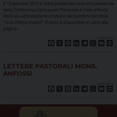
Il 13 gennaio 2013 è stata pubblicata una nota pastorale
della Conferenza Episcopale Piemonte e Valle d’Aosta
dedicata all’Iniziazione cristiana dei bambini dal titolo
"Una Chiesa madre". Il testo è disponibile in calce alla
pagina.
condividi su
Facebook
X
Pinterest
LinkedIn
Telegram
WhatsApp
Email
Pr
LETTERE PASTORALI MONS.
ANFOSSI
condividi su
Facebook
X
Pinterest
LinkedIn
Telegram
WhatsApp
Email
Pr