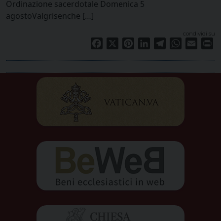
Ordinazione sacerdotale Domenica 5
agostoValgrisenche […]
condividi su
Facebook
X
Pinterest
LinkedIn
Telegram
WhatsApp
Email
Pr