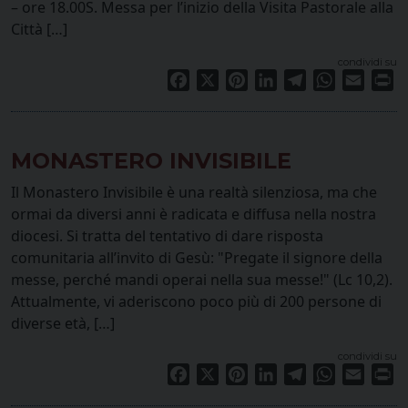
– ore 18.00S. Messa per l’inizio della Visita Pastorale alla
Città […]
condividi su
Facebook
X
Pinterest
LinkedIn
Telegram
WhatsApp
Email
Pr
MONASTERO INVISIBILE
Il Monastero Invisibile è una realtà silenziosa, ma che
ormai da diversi anni è radicata e diffusa nella nostra
diocesi. Si tratta del tentativo di dare risposta
comunitaria all’invito di Gesù: "Pregate il signore della
messe, perché mandi operai nella sua messe!" (Lc 10,2).
Attualmente, vi aderiscono poco più di 200 persone di
diverse età, […]
condividi su
Facebook
X
Pinterest
LinkedIn
Telegram
WhatsApp
Email
Pr