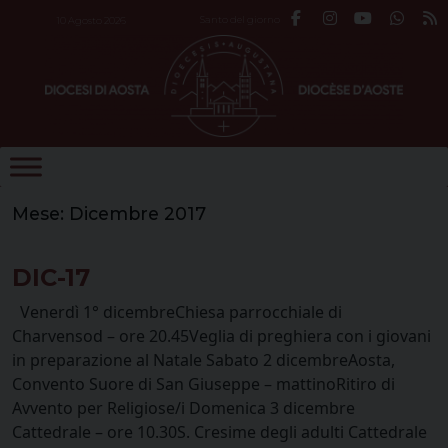
Skip
Santo del giorno
10 Agosto 2026
to
content
Mese:
Dicembre 2017
DIC-17
Venerdì 1° dicembreChiesa parrocchiale di
Charvensod – ore 20.45Veglia di preghiera con i giovani
in preparazione al Natale Sabato 2 dicembreAosta,
Convento Suore di San Giuseppe – mattinoRitiro di
Avvento per Religiose/i Domenica 3 dicembre
Cattedrale – ore 10.30S. Cresime degli adulti Cattedrale