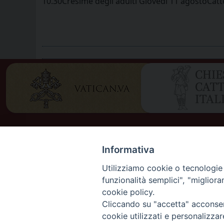
10.30Cresime degli adulti Giovedì 11 agostoCatted
Informativa
Utilizziamo cookie o tecnologie s
funzionalità semplici", "miglior
cookie policy.
DIOCES
Cliccando su "accetta" acconsent
DIOCÈS
cookie utilizzati e personalizza