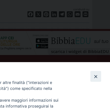
condividi su
Facebook
X
Pinterest
LinkedIn
Telegram
WhatsApp
Email
Print
altre finalità ("interazioni e
cità") come specificato nella
privacy policy
 avere maggiori informazioni sui
sta informativa proseguirai la