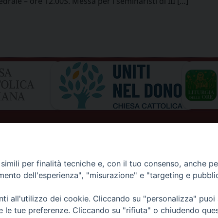
rale – ore 12.00S. Messa per i seminaristi di III […]
imili per finalità tecniche e, con il tuo consenso, anche per 
amento dell'esperienza", "misurazione" e "targeting e pubbli
I DI AOSTA
Rue Mgr de Sales 3/A 11100 Aosta
i all'utilizzo dei cookie. Cliccando su "personalizza" puoi
tel. 0165.238515 | fax: 0165.238517
E D'AOSTE
re le tue preferenze. Cliccando su "rifiuta" o chiudendo que
C.F. 91011930079