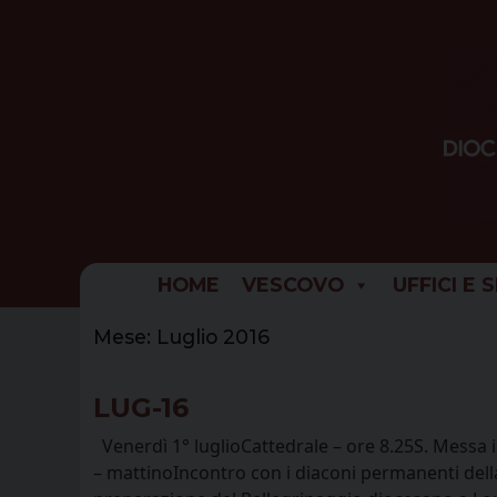
Skip
to
content
HOME
VESCOVO
UFFICI E 
Mese:
Luglio 2016
LUG-16
Venerdì 1° luglioCattedrale – ore 8.25S. Messa 
– mattinoIncontro con i diaconi permanenti dell