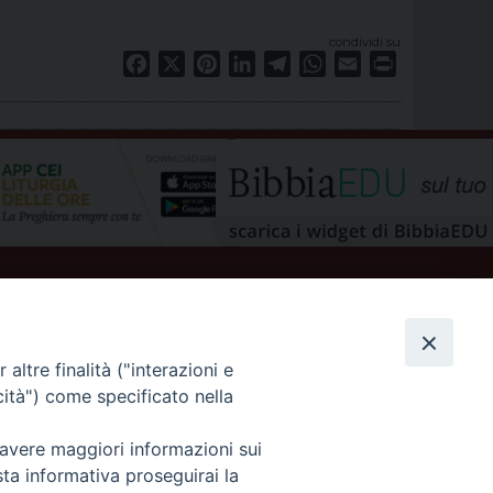
condividi su
Facebook
X
Pinterest
LinkedIn
Telegram
WhatsApp
Email
Print
altre finalità ("interazioni e
cità") come specificato nella
privacy policy
 avere maggiori informazioni sui
sta informativa proseguirai la