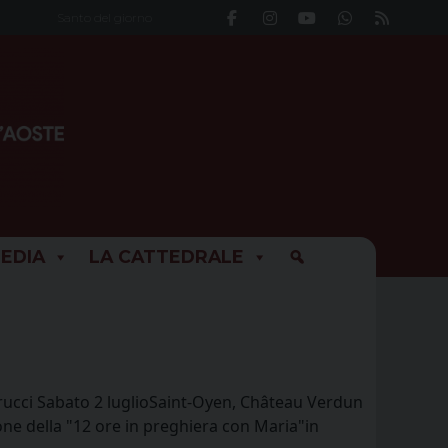
Santo del giorno
EDIA
LA CATTEDRALE
rrucci Sabato 2 luglioSaint-Oyen, Château Verdun
one della "12 ore in preghiera con Maria"in