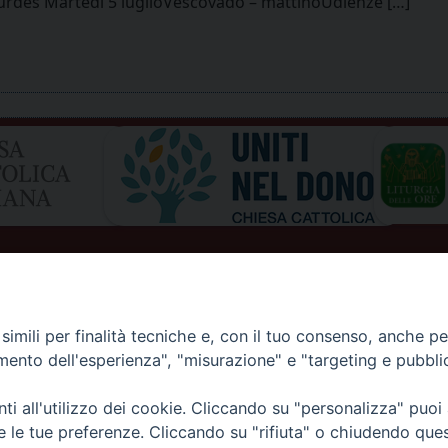
urdes Martedì 5 luglioVescovado – mattinoUdienze […]
imili per finalità tecniche e, con il tuo consenso, anche per 
amento dell'esperienza", "misurazione" e "targeting e pubbli
I DI AOSTA
Rue Mgr de Sales 3/A 11100 Aosta
i all'utilizzo dei cookie. Cliccando su "personalizza" puoi
tel. 0165.238515 | fax: 0165.238517
E D'AOSTE
re le tue preferenze. Cliccando su "rifiuta" o chiudendo que
C.F. 91011930079