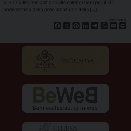
ore 17.00Partecipazione alle celebrazioni per il 70°
anniversario della proclamazione della […]
condividi su
Facebook
X
Pinterest
LinkedIn
Telegram
WhatsApp
Email
Pr