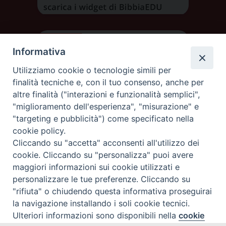
Informativa
Utilizziamo cookie o tecnologie simili per
finalità tecniche e, con il tuo consenso, anche per
altre finalità ("interazioni e funzionalità semplici",
"miglioramento dell'esperienza", "misurazione" e
"targeting e pubblicità") come specificato nella
cookie policy.
Cliccando su "accetta" acconsenti all'utilizzo dei
DIOCESI DI AOSTA
cookie. Cliccando su "personalizza" puoi avere
DIOCÈSE D'AOSTE
maggiori informazioni sui cookie utilizzati e
personalizzare le tue preferenze. Cliccando su
"rifiuta" o chiudendo questa informativa proseguirai
Rue Mgr de Sales 3/A 11100 Aosta
tel. 0165.238515 | fax: 0165.238517
la navigazione installando i soli cookie tecnici.
C.F. 91011930079
Ulteriori informazioni sono disponibili nella
cookie
Preferenze Cookie