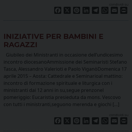
condividi su
Facebook
X
Pinterest
LinkedIn
Telegram
WhatsApp
Email
Pr
INIZIATIVE PER BAMBINI E
RAGAZZI
Giubileo dei Ministranti in occasione dell’undicesimo
incontro diocesanoAmmissione dei Seminaristi Stefano
Tasca, Alessandro Valerioti e Paolo ViganòDomenica 17
aprile 2015 – Aosta: Cattedrale e Seminarioal mattino:
incontro di formazione spirituale e liturgica con i
ministranti dai 12 anni in su,segue prenzonel
pomeriggio: Eucaristia presieduta da mons. Vescovo
con tutti i ministranti,seguono merenda e giochi […]
condividi su
Facebook
X
Pinterest
LinkedIn
Telegram
WhatsApp
Email
Pr