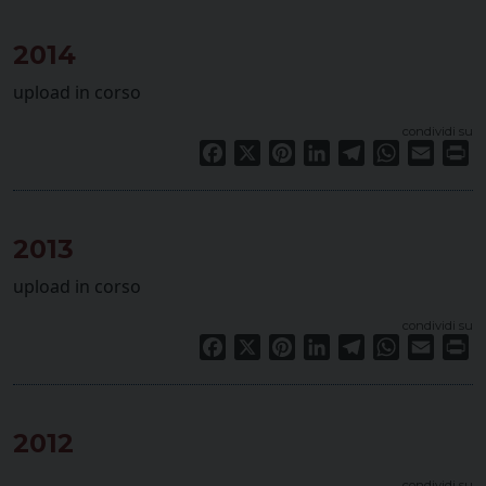
2014
upload in corso
condividi su
Facebook
X
Pinterest
LinkedIn
Telegram
WhatsApp
Email
Pr
2013
upload in corso
condividi su
Facebook
X
Pinterest
LinkedIn
Telegram
WhatsApp
Email
Pr
2012
condividi su