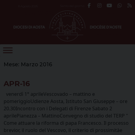
Skip
Santo del giorno
8 Agosto 2026
to
content
Mese:
Marzo 2016
APR-16
venerdì 1° aprileVescovado – mattino e
pomeriggioUdienze Aosta, Istituto San Giuseppe – ore
20.30Incontro con i Delegati di Firenze Sabato 2
aprilePianezza – MattinoConvegno di studio del TERP "
Come attuare la riforma di papa Francesco. Il processo
brevior, il ruolo del Vescovo, il criterio di prossimitàe