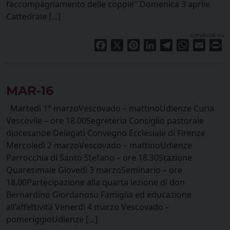
l’accompagnamento delle coppie" Domenica 3 aprile
Cattedrale […]
condividi su
Facebook
X
Pinterest
LinkedIn
Telegram
WhatsApp
Email
Pr
MAR-16
Martedì 1° marzoVescovado – mattinoUdienze Curia
Vescovile – ore 18.00Segreteria Consiglio pastorale
diocesanoe Delegati Convegno Ecclesiale di Firenze
Mercoledì 2 marzoVescovado – mattinoUdienze
Parrocchia di Santo Stefano – ore 18.30Stazione
Quaresimale Giovedì 3 marzoSeminario – ore
18.00Partecipazione alla quarta lezione di don
Bernardino Giordanosu Famiglia ed educazione
all’affettività Venerdì 4 marzo Vescovado –
pomeriggioUdienze […]