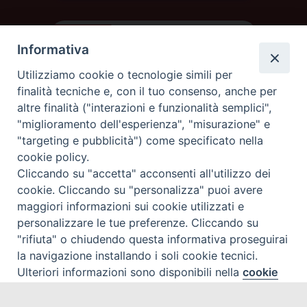
Informativa
Utilizziamo cookie o tecnologie simili per
finalità tecniche e, con il tuo consenso, anche per
altre finalità ("interazioni e funzionalità semplici",
"miglioramento dell'esperienza", "misurazione" e
"targeting e pubblicità") come specificato nella
cookie policy.
Cliccando su "accetta" acconsenti all'utilizzo dei
DIOCESI DI AOSTA
cookie. Cliccando su "personalizza" puoi avere
DIOCÈSE D'AOSTE
maggiori informazioni sui cookie utilizzati e
personalizzare le tue preferenze. Cliccando su
"rifiuta" o chiudendo questa informativa proseguirai
Rue Mgr de Sales 3/A 11100 Aosta
tel. 0165.238515 | fax: 0165.238517
la navigazione installando i soli cookie tecnici.
C.F. 91011930079
Ulteriori informazioni sono disponibili nella
cookie
Preferenze Cookie
policy
completa.
privacy policy