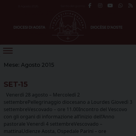
Skip
Santo del giorno
8 Agosto 2026
to
content
Mese:
Agosto 2015
SET-15
Venerdì 28 agosto – Mercoledì 2
settembrePellegrinaggio diocesano a Lourdes Giovedì 3
settembreVescovado – ore 11.00Incontro del Vescovo
con gli organi di informazione all’inizio dell’Anno
pastorale Venerdì 4 settembreVescovado –
mattinaUdienze Aosta, Ospedale Parini – ore