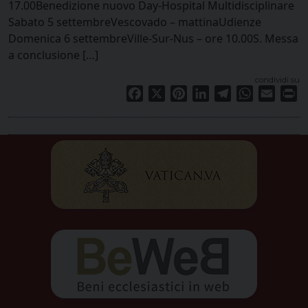
17.00Benedizione nuovo Day-Hospital Multidisciplinare
Sabato 5 settembreVescovado – mattinaUdienze
Domenica 6 settembreVille-Sur-Nus – ore 10.00S. Messa
a conclusione […]
condividi su
Facebook
X
Pinterest
LinkedIn
Telegram
WhatsApp
Email
Pr