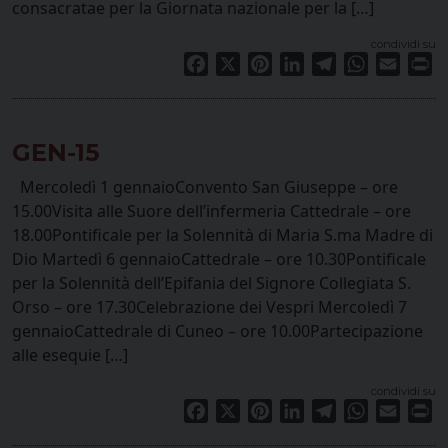
consacratae per la Giornata nazionale per la […]
condividi su
Facebook
X
Pinterest
LinkedIn
Telegram
WhatsApp
Email
Pr
GEN-15
Mercoledì 1 gennaioConvento San Giuseppe – ore
15.00Visita alle Suore dell’infermeria Cattedrale – ore
18.00Pontificale per la Solennità di Maria S.ma Madre di
Dio Martedì 6 gennaioCattedrale – ore 10.30Pontificale
per la Solennità dell’Epifania del Signore Collegiata S.
Orso – ore 17.30Celebrazione dei Vespri Mercoledì 7
gennaioCattedrale di Cuneo – ore 10.00Partecipazione
alle esequie […]
condividi su
Facebook
X
Pinterest
LinkedIn
Telegram
WhatsApp
Email
Pr