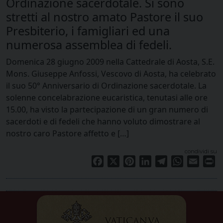
Ordinazione sacerdotale. Si sono
stretti al nostro amato Pastore il suo
Presbiterio, i famigliari ed una
numerosa assemblea di fedeli.
Domenica 28 giugno 2009 nella Cattedrale di Aosta, S.E.
Mons. Giuseppe Anfossi, Vescovo di Aosta, ha celebrato
il suo 50° Anniversario di Ordinazione sacerdotale. La
solenne concelabrazione eucaristica, tenutasi alle ore
15.00, ha visto la partecipazione di un gran numero di
sacerdoti e di fedeli che hanno voluto dimostrare al
nostro caro Pastore affetto e […]
condividi su
Facebook
X
Pinterest
LinkedIn
Telegram
WhatsApp
Email
Pr