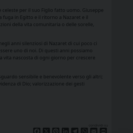
e celeste per il suo Figlio fatto uomo. Giuseppe
uga in Egitto e il ritorno a Nazaret e il
ioni della vita comunitaria o delle sorelle,
li anni silenziosi di Nazaret di cui poco ci
 essere uno di noi. Di questi anni possiamo
la vita nascosta di ogni giorno per crescere
guardo sensibile e benevolente verso gli altri;
idenza di Dio; valorizzazione dei gesti
condividi su
Facebook
X
Pinterest
LinkedIn
Telegram
WhatsApp
Email
Print