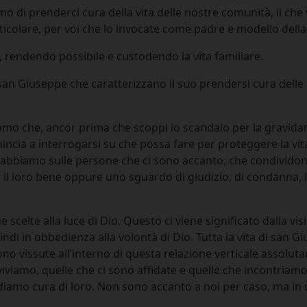
di prenderci cura della vita delle nostre comunità, il che vu
rticolare, per voi che lo invocate come padre e modello dell
 rendendo possibile e custodendo la vita familiare.
 san Giuseppe che caratterizzano il suo prendersi cura delle
uomo che, ancor prima che scoppi lo scandalo per la gravidan
ncia a interrogarsi su che possa fare per proteggere la vit
 abbiamo sulle persone che ci sono accanto, che condividon
l loro bene oppure uno sguardo di giudizio, di condanna, lo
 scelte alla luce di Dio. Questo ci viene significato dalla v
ndi in obbedienza alla volontà di Dio. Tutta la vita di san Gi
e sono vissute all’interno di questa relazione verticale ass
 viviamo, quelle che ci sono affidate e quelle che incontriam
iamo cura di loro. Non sono accanto a noi per caso, ma in u