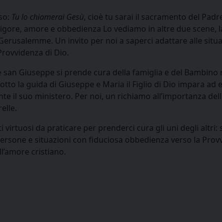
so:
Tu lo chiamerai Gesù
, cioè tu sarai il sacramento del Padr
gore, amore e obbedienza Lo vediamo in altre due scene, la f
Gerusalemme. Un invito per noi a saperci adattare alle situaz
Provvidenza di Dio.
 san Giuseppe si prende cura della famiglia e del Bambino neg
 sotto la guida di Giuseppe e Maria il Figlio di Dio impara ad
te il suo ministero. Per noi, un richiamo all’importanza del
elle.
rtuosi da praticare per prenderci cura gli uni degli altri: s
i persone e situazioni con fiduciosa obbedienza verso la Provv
l’amore cristiano.