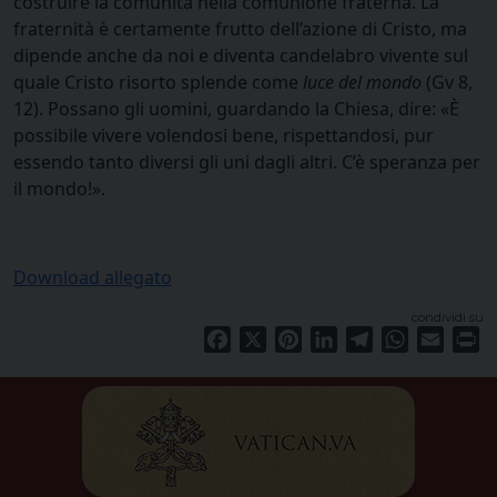
costruire la comunità nella comunione fraterna. La
fraternità è certamente frutto dell’azione di Cristo, ma
dipende anche da noi e diventa candelabro vivente sul
quale Cristo risorto splende come
luce del mondo
(Gv 8,
12). Possano gli uomini, guardando la Chiesa, dire: «È
possibile vivere volendosi bene, rispettandosi, pur
essendo tanto diversi gli uni dagli altri. C’è speranza per
il mondo!».
Download allegato
condividi su
Facebook
X
Pinterest
LinkedIn
Telegram
WhatsApp
Email
Pr