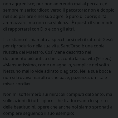
non aggredisce; pur non aderendo mai al peccato, è
sempre misericordioso verso il peccatore; non è doppio
nel suo parlare e nel suo agire, è puro di cuore; si fa
ammazzare, ma non usa violenza. È questo il suo modo
di rapportarsi con Dio e con gli altri.
Il cristiano è chiamato a specchiarsi nel ritratto di Gesù
per riprodurlo nella sua vita. Sant’Orso è una copia
riuscita del Maestro. Così viene descritto nel
documento più antico che racconta la sua vita (9° sec.):
«Mansuetissimo, come un agnello, semplice nel volto…
Nessuno mai lo vide adirato o agitato. Nella sua bocca
non si trovava mai altro che pace, pazienza, umiltà e
misericordia».
Non mi soffermerò sui miracoli compiuti dal Santo, ma
sulle azioni di tutti i giorni che traducevano lo spirito
delle beatitudini, opere che anche noi siamo spronati a
compiere seguendo il suo esempio: