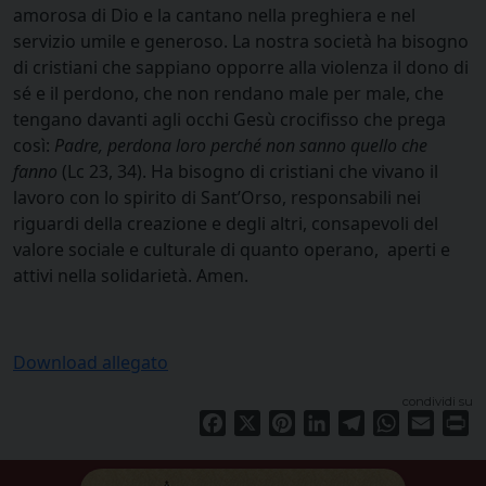
amorosa di Dio e la cantano nella preghiera e nel
servizio umile e generoso. La nostra società ha bisogno
di cristiani che sappiano opporre alla violenza il dono di
sé e il perdono, che non rendano male per male, che
tengano davanti agli occhi Gesù crocifisso che prega
così:
Padre, perdona loro perché non sanno quello che
fanno
(Lc 23, 34). Ha bisogno di cristiani che vivano il
lavoro con lo spirito di Sant’Orso, responsabili nei
riguardi della creazione e degli altri, consapevoli del
valore sociale e culturale di quanto operano, aperti e
attivi nella solidarietà. Amen.
Download allegato
condividi su
Facebook
X
Pinterest
LinkedIn
Telegram
WhatsApp
Email
Pr