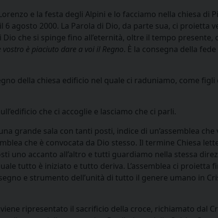
orenzo e la festa degli Alpini e lo facciamo nella chiesa di 
 6 agosto 2000. La Parola di Dio, da parte sua, ci proietta v
i Dio che si spinge fino all’eternità, oltre il tempo presente,
vostro è piaciuto dare a voi il Regno
. È la consegna della fed
o della chiesa edificio nel quale ci raduniamo, come figli di
’edificio che ci accoglie e lasciamo che ci parli.
una grande sala con tanti posti, indice di un’assemblea che 
ssemblea che è convocata da Dio stesso. Il termine Chiesa let
ti uno accanto all’altro e tutti guardiamo nella stessa direz
uale tutto è iniziato e tutto deriva. L’assemblea ci proietta 
e, segno e strumento dell’unità di tutto il genere umano in Cr
viene ripresentato il sacrificio della croce, richiamato dal 