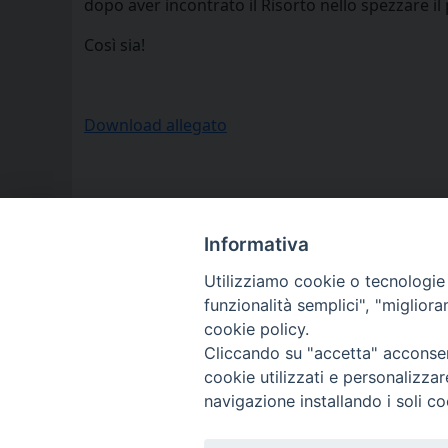
dopo aver incontrato il Risorto nello spezzare il 
Così sia!
Download allegato
Informativa
Utilizziamo cookie o tecnologie s
funzionalità semplici", "miglior
cookie policy.
Cliccando su "accetta" acconsent
cookie utilizzati e personalizza
navigazione installando i soli co