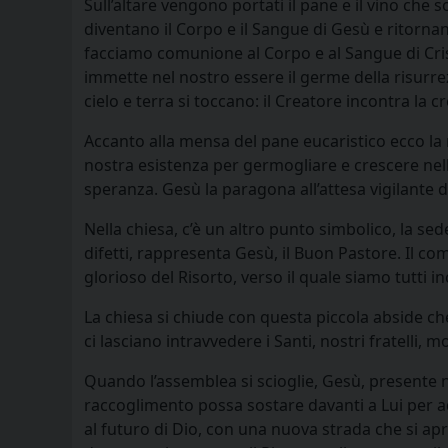
Sull’altare vengono portati il pane e il vino che s
diventano il Corpo e il Sangue di Gesù e ritornan
facciamo comunione al Corpo e al Sangue di Cristo,
immette nel nostro essere il germe della risurrez
cielo e terra si toccano: il Creatore incontra la cr
Accanto alla mensa del pane eucaristico ecco la 
nostra esistenza per germogliare e crescere nel
speranza. Gesù la paragona all’attesa vigilante de
Nella chiesa, c’è un altro punto simbolico, la se
difetti, rappresenta Gesù, il Buon Pastore. Il co
glorioso del Risorto, verso il quale siamo tutti 
La chiesa si chiude con questa piccola abside ch
ci lasciano intravvedere i Santi, nostri fratelli, m
Quando l’assemblea si scioglie, Gesù, presente 
raccoglimento possa sostare davanti a Lui per a
al futuro di Dio, con una nuova strada che si a