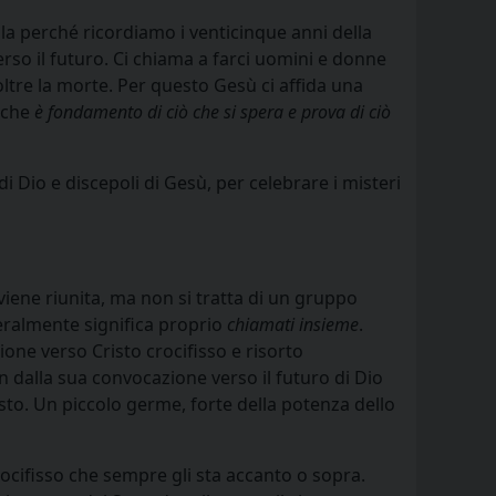
Pila perché ricordiamo i venticinque anni della
erso il futuro. Ci chiama a farci uomini e donne
 oltre la morte. Per questo Gesù ci affida una
e che
è fondamento di ciò che si spera e prova di ciò
 Dio e discepoli di Gesù, per celebrare i misteri
viene riunita, ma non si tratta di un gruppo
teralmente significa proprio
chiamati insieme
.
ione verso Cristo crocifisso e risorto
fin dalla sua convocazione verso il futuro di Dio
isto. Un piccolo germe, forte della potenza dello
Crocifisso che sempre gli sta accanto o sopra.