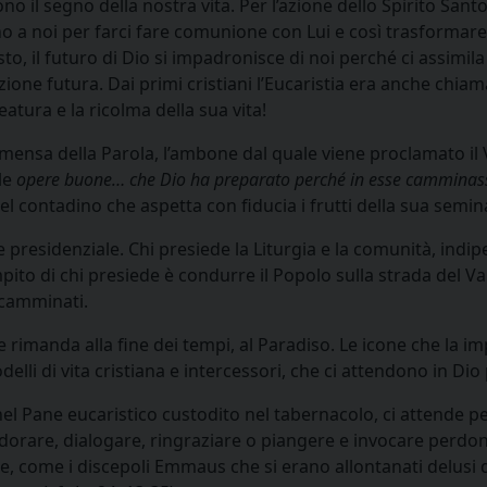
ono il segno della nostra vita. Per l’azione dello Spirito Sant
o a noi per farci fare comunione con Lui e così trasformare i
 il futuro di Dio si impadronisce di noi perché ci assimila a
ione futura. Dai primi cristiani l’Eucaristia era anche chia
eatura e la ricolma della sua vita!
mensa della Parola, l’ambone dal quale viene proclamato il V
le
opere buone…
che Dio ha preparato perché in esse cammina
l contadino che aspetta con fiducia i frutti della sua semina
de presidenziale. Chi presiede la Liturgia e la comunità, ind
mpito di chi presiede è condurre il Popolo sulla strada del 
incamminati.
e rimanda alla fine dei tempi, al Paradiso. Le icone che la i
odelli di vita cristiana e intercessori, che ci attendono in Dio 
nel Pane eucaristico custodito nel tabernacolo, ci attende
dorare, dialogare, ringraziare o piangere e invocare perdon
pre, come i discepoli Emmaus che si erano allontanati delus