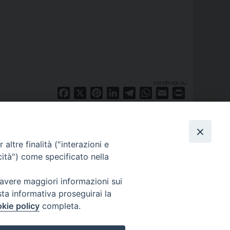
condividi su
Facebook
X
Pinterest
LinkedIn
Telegram
WhatsApp
Email
Print
altre finalità ("interazioni e
cità") come specificato nella
 avere maggiori informazioni sui
sta informativa proseguirai la
kie policy
completa.