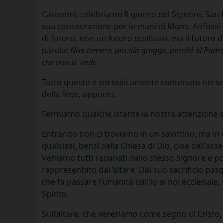
Carissimi, celebriamo Il giorno del Signore, San L
sua consacrazione per le mani di Mons. Anfossi il
di futuro, non un futuro qualsiasi, ma il futuro d
parola:
Non temere, piccolo gregge, perché al Padre 
che non si vede
.
Tutto questo è simbolicamente contenuto nel segn
della fede, appunto.
Fermiamo qualche istante la nostra attenzione sull
Entrando non ci troviamo in un salottino, ma in 
qualsiasi, bensì della Chiesa di Dio, cioè dell’a
Veniamo tutti radunati dallo stesso Signore e pos
rappresentato dall’altare. Dal suo sacrificio pasq
che fa passare l’umanità dall’io al noi ecclesial
Spirito.
Sull’altare, che veneriamo come segno di Cristo, 