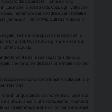
o invocato dal Sacerdote il pane e il vino
n Lui anche la nostra vita. Così, ogni volta che
 Gesù nell’amore per il Padre e per i fratelli e
mata:
farmaco di immortalità
. Sull’altare davvero
angelo, seme di vita sparso nei solchi della
ssimo
(Ef 2, 10). Qui il futuro prende il nome di
 (cfr Mc 4, 26-32).
ipendentemente dalle sue capacità e dai suoi
Vangelo che ha come destinazione finale il corteo
mpreziosiscono sono come finestre sulla patria e
per l’eternità.
 perché chiunque cerchi un momento di pace e di
o e aiuto. E, ancora una volta, siamo rimandati
i da Gerusalemme, ma che vi ritornano entusiasti