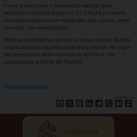
l’unico a descrivere il drammatico epilogo della
mancanza di fede di Giuda (cfr 27, 3-9) che possiamo
raccogliere anche come monito per una cultura, come
la nostra, che emargina Dio.
Mitezza e obbedienza aprono al nuovo mondo: Matteo
accentua questo aspetto parlandoci, solo lui, del segno
del terremoto e della risurrezione dei morti, che
accompagna la morte del Signore.
Download allegato
condividi su
Facebook
X
Pinterest
LinkedIn
Telegram
WhatsApp
Email
Pr