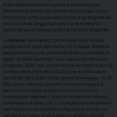
frutto della Passione è la grazia di Dio che agisce
attraverso la fede e i Sacramenti che suscitano in noi
l’imitazione come una terapia distesa di guarigione dai
morsi del male. Suggerisco una chiave di lettura a
partire da alcuni dettagli propri al racconto di Matteo.
La
mitezza
. San Matteo riporta le parole di Gesù al
discepolo che vuole difenderlo con la spada:
Rimetti la
tua spada al suo posto, perché tutti quelli che prendono la
spada, di spada moriranno.
Gesù applica ciò che aveva
insegnato:
Beati i miti, perché avranno in eredità la terra
(5,
5);
Avete inteso che fu detto:
Occhio per occhio e dente
per dente
.
Ma io vi dico di non opporvi al malvagio…
(5, 38-
39a). Quale attualità! Quando la violenza dilaga e si
parla senza pudore di violenza e vendetta come
modalità per regolare i rapporti tra persone e popoli,
noi discepoli di Gesù, che si consegna volontariamente
alla Passione, non possiamo adeguarci al mondo e ci
facciamo portatori di altre parole e di altri criteri di