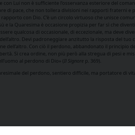
 con Lui non è sufficiente l’osservanza esteriore del comand
e di pace, che non tollera divisioni nei rapporti fraterni e 
tro rapporto con Dio. C’è un circolo virtuoso che unisce co
Gesù e la Quaresima è occasione propizia per far sì che diven
sere qualcosa di occasionale, di eccezionale, ma deve diven
ell’altro. Devi padroneggiare anzitutto la risposta del tuo c
ione dell’altro. Con ciò il perdono, abbandonato il principio 
ibertà. Si crea ordine, non più però alla stregua di pesi e mi
ll’uomo al perdono di Dio» (
Il Signore
p. 369).
esimale del perdono, sentiero difficile, ma portatore di vita,