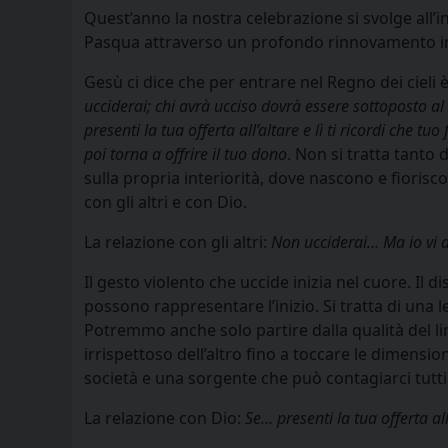
Quest’anno la nostra celebrazione si svolge all’i
Pasqua attraverso un profondo rinnovamento in
Gesù ci dice che per entrare nel Regno dei cieli
ucciderai; chi avrà ucciso dovrà essere sottoposto al
presenti la tua offerta all’altare e lì ti ricordi che tuo
poi torna a offrire il tuo dono
. Non si tratta tanto 
sulla propria interiorità, dove nascono e fiorisc
con gli altri e con Dio.
La relazione con gli altri:
Non ucciderai… Ma io vi di
Il gesto violento che uccide inizia nel cuore. Il d
possono rappresentare l’inizio. Si tratta di una l
Potremmo anche solo partire dalla qualità del li
irrispettoso dell’altro fino a toccare le dimensi
società e una sorgente che può contagiarci tutt
La relazione con Dio:
Se… presenti la tua offerta all