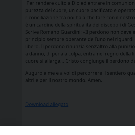
Per rendere culto a Dio ed entrare in comunione
purezza del cuore, un cuore pacificato e operator
riconciliazione tra noi ha a che fare con il nos
è un cardine della spiritualità dei discepoli di 
Scrive Romano Guardini: «Il perdono non deve es
principio sempre operante dell’uno nei riguardi d
libero. Il perdono rinunzia senz’altro alla puniz
a danno, di pena a colpa, entra nel regno della l
cuore si allarga… Cristo congiunge il perdono de
Auguro a me e a voi di percorrere il sentiero quar
altri e per il nostro mondo. Amen.
Download allegato