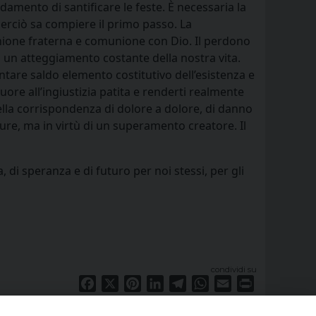
amento di santificare le feste. È necessaria la
perciò sa compiere il primo passo. La
munione fraterna e comunione con Dio. Il perdono
ti un atteggiamento costante della nostra vita.
tare saldo elemento costitutivo dell’esistenza e
uore all’ingiustizia patita e renderti realmente
della corrispondenza di dolore a dolore, di danno
sure, ma in virtù di un superamento creatore. Il
 di speranza e di futuro per noi stessi, per gli
condividi su
Facebook
X
Pinterest
LinkedIn
Telegram
WhatsApp
Email
Print