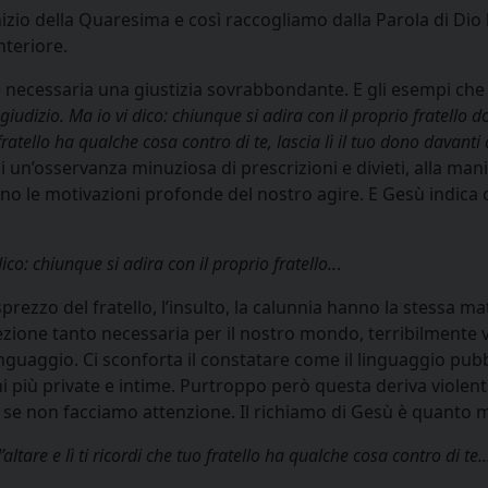
nizio della Quaresima e così raccogliamo dalla Parola di Dio 
teriore.
 è necessaria una giustizia sovrabbondante. E gli esempi ch
 giudizio. Ma io vi dico: chiunque si adira con il proprio fratello
 fratello ha qualche cosa contro di te, lascia lì il tuo dono davanti a
di un’osservanza minuziosa di prescrizioni e divieti, alla mani
ono le motivazioni profonde del nostro agire. E Gesù indica 
co: chiunque si adira con il proprio fratello..
.
isprezzo del fratello, l’insulto, la calunnia hanno la stessa ma
ezione tanto necessaria per il nostro mondo, terribilmente vio
nguaggio. Ci sconforta il constatare come il linguaggio pubb
oni più private e intime. Purtroppo però questa deriva viole
i se non facciamo attenzione. Il richiamo di Gesù è quanto 
’altare e lì ti ricordi che tuo fratello ha qualche cosa contro di te…