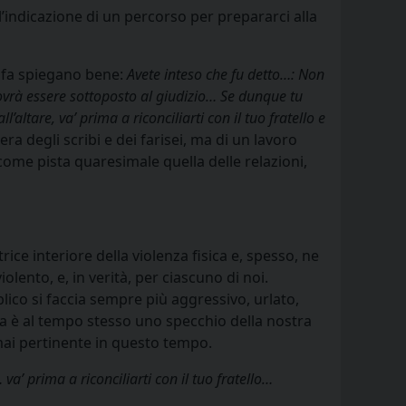
l’indicazione di un percorso per prepararci alla
e fa spiegano bene:
Avete inteso che fu detto…: Non
 dovrà essere sottoposto al giudizio… Se dunque tu
ll’altare, va’ prima a riconciliarti con il tuo fratello e
era degli scribi e dei farisei, ma di un lavoro
come pista quaresimale quella delle relazioni,
trice interiore della violenza fisica e, spesso, ne
lento, e, in verità, per ciascuno di noi.
lico si faccia sempre più aggressivo, urlato,
nta è al tempo stesso uno specchio della nostra
mai pertinente in questo tempo.
 va’ prima a riconciliarti con il tuo fratello…