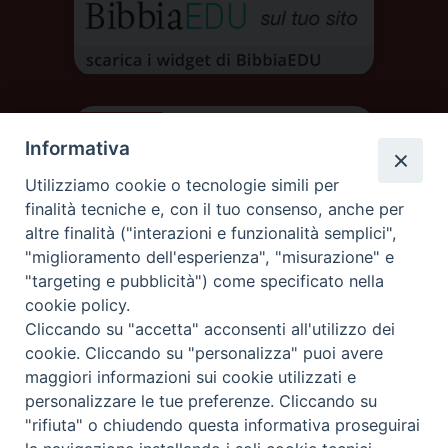
Informativa
Utilizziamo cookie o tecnologie simili per
finalità tecniche e, con il tuo consenso, anche per
altre finalità ("interazioni e funzionalità semplici",
"miglioramento dell'esperienza", "misurazione" e
"targeting e pubblicità") come specificato nella
cookie policy.
Cliccando su "accetta" acconsenti all'utilizzo dei
DIOCESI DI AOSTA
cookie. Cliccando su "personalizza" puoi avere
DIOCÈSE D'AOSTE
maggiori informazioni sui cookie utilizzati e
personalizzare le tue preferenze. Cliccando su
"rifiuta" o chiudendo questa informativa proseguirai
Rue Mgr de Sales 3/A 11100 Aosta
tel. 0165.238515 | fax: 0165.238517