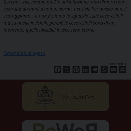
terrena… riceveremo da Dio un’abitazione, una dimora non
costruita da mani d’uomo, eterna, nei cieli. Per questo non ci
scoraggiamo…
e
non fissiamo lo sguardo sulle cose visibili,
ma su quelle invisibili, perché le cose visibili sono di un
momento, quelle invisibili invece sono eterne
.
Download allegato
condividi su
Facebook
X
Pinterest
LinkedIn
Telegram
WhatsApp
Email
Pr