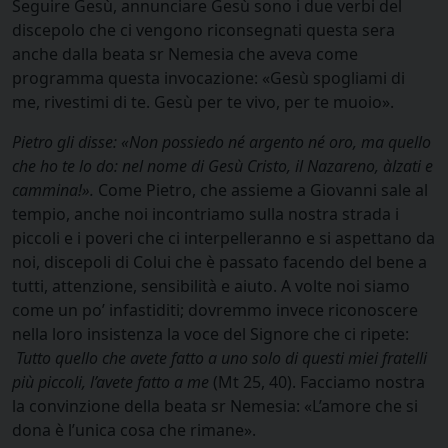
Seguire Gesù, annunciare Gesù sono i due verbi del
discepolo che ci vengono riconsegnati questa sera
anche dalla beata sr Nemesia che aveva come
programma questa invocazione: «Gesù spogliami di
me, rivestimi di te. Gesù per te vivo, per te muoio».
Pietro gli disse: «Non possiedo né argento né oro, ma quello
che ho te lo do: nel nome di Gesù Cristo, il Nazareno, àlzati e
cammina!».
Come Pietro, che assieme a Giovanni sale al
tempio, anche noi incontriamo sulla nostra strada i
piccoli e i poveri che ci interpelleranno e si aspettano da
noi, discepoli di Colui che è passato facendo del bene a
tutti, attenzione, sensibilità e aiuto. A volte noi siamo
come un po’ infastiditi; dovremmo invece riconoscere
nella loro insistenza la voce del Signore che ci ripete:
Tutto quello che avete fatto a uno solo di questi miei fratelli
più piccoli, l’avete fatto a me
(Mt 25, 40). Facciamo nostra
la convinzione della beata sr Nemesia: «L’amore che si
dona è l’unica cosa che rimane».