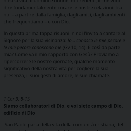
nostra vita di uomini e donne, di credenti, il che vuol
dire fondamentalmente curare le nostre relazioni: tra
noi – a partire dalla famiglia, dagli amici, dagli ambienti
che frequentiamo – e con Dio.
In questa prima tappa risuoni in noi l’invito a cantare al
Signore per la sua vicinanza:
Io… conosco le mie pecore e
le mie pecore conoscono me
(Gv 10, 14). È così da parte
mia? Come va il mio rapporto con Gesù? Proviamo a
ripercorrere le nostre giornate, qualche momento
significativo della nostra vita per cogliere la sua
presenza, i suoi gesti di amore, le sue chiamate.
1 Cor 3, 8-15
Siamo collaboratori di Dio, e voi siete campo di Dio,
edificio di Dio
San Paolo parla della vita della comunità cristiana, del