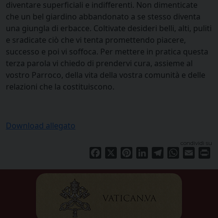
diventare superficiali e indifferenti. Non dimenticate
che un bel giardino abbandonato a se stesso diventa
una giungla di erbacce. Coltivate desideri belli, alti, puliti
e sradicate ciò che vi tenta promettendo piacere,
successo e poi vi soffoca. Per mettere in pratica questa
terza parola vi chiedo di prendervi cura, assieme al
vostro Parroco, della vita della vostra comunità e delle
relazioni che la costituiscono.
Download allegato
condividi su
Facebook
X
Pinterest
LinkedIn
Telegram
WhatsApp
Email
Pr