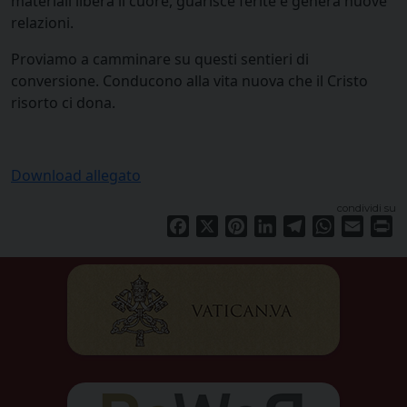
materiali libera il cuore, guarisce ferite e genera nuove
relazioni.
Proviamo a camminare su questi sentieri di
conversione. Conducono alla vita nuova che il Cristo
risorto ci dona.
Download allegato
condividi su
Facebook
X
Pinterest
LinkedIn
Telegram
WhatsApp
Email
Pr