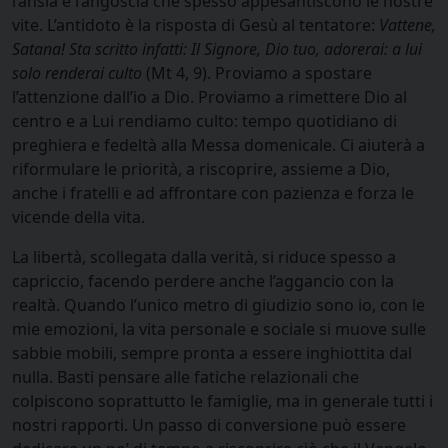
l’ansia e l’angoscia che spesso appesantiscono le nostre
vite. L’antidoto è la risposta di Gesù al tentatore:
Vattene,
Satana! Sta scritto infatti: Il Signore, Dio tuo, adorerai: a lui
solo renderai culto
(Mt 4, 9). Proviamo a spostare
l’attenzione dall’io a Dio. Proviamo a rimettere Dio al
centro e a Lui rendiamo culto: tempo quotidiano di
preghiera e fedeltà alla Messa domenicale. Ci aiuterà a
riformulare le priorità, a riscoprire, assieme a Dio,
anche i fratelli e ad affrontare con pazienza e forza le
vicende della vita.
La libertà, scollegata dalla verità, si riduce spesso a
capriccio, facendo perdere anche l’aggancio con la
realtà. Quando l’unico metro di giudizio sono io, con le
mie emozioni, la vita personale e sociale si muove sulle
sabbie mobili, sempre pronta a essere inghiottita dal
nulla. Basti pensare alle fatiche relazionali che
colpiscono soprattutto le famiglie, ma in generale tutti i
nostri rapporti. Un passo di conversione può essere