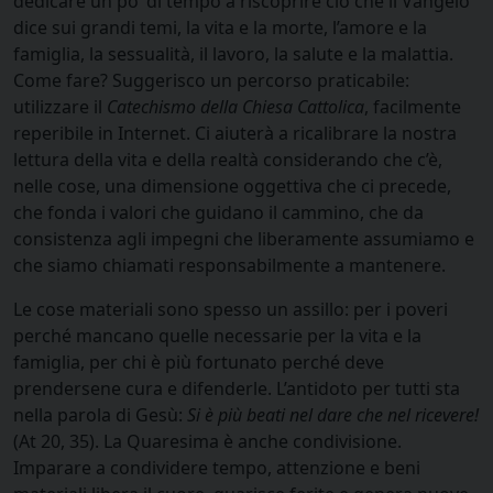
dedicare un po’ di tempo a riscoprire ciò che il Vangelo
dice sui grandi temi, la vita e la morte, l’amore e la
famiglia, la sessualità, il lavoro, la salute e la malattia.
Come fare? Suggerisco un percorso praticabile:
utilizzare il
Catechismo della Chiesa Cattolica
, facilmente
reperibile in Internet. Ci aiuterà a ricalibrare la nostra
lettura della vita e della realtà considerando che c’è,
nelle cose, una dimensione oggettiva che ci precede,
che fonda i valori che guidano il cammino, che da
consistenza agli impegni che liberamente assumiamo e
che siamo chiamati responsabilmente a mantenere.
Le cose materiali sono spesso un assillo: per i poveri
perché mancano quelle necessarie per la vita e la
famiglia, per chi è più fortunato perché deve
prendersene cura e difenderle. L’antidoto per tutti sta
nella parola di Gesù:
Si è più beati nel dare che nel ricevere!
(At 20, 35). La Quaresima è anche condivisione.
Imparare a condividere tempo, attenzione e beni