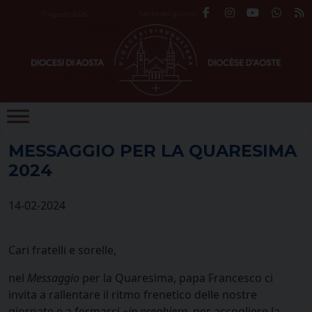
Skip
Santo del giorno
7 Agosto 2026
to
content
MESSAGGIO PER LA QUARESIMA
2024
14-02-2024
Cari fratelli e sorelle,
nel
Messaggio
per la Quaresima, papa Francesco ci
invita a rallentare il ritmo frenetico delle nostre
giornate e a fermarci «
in preghiera
, per accogliere la