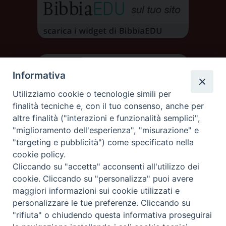
Informativa
Utilizziamo cookie o tecnologie simili per
finalità tecniche e, con il tuo consenso, anche per
altre finalità ("interazioni e funzionalità semplici",
"miglioramento dell'esperienza", "misurazione" e
"targeting e pubblicità") come specificato nella
cookie policy.
Cliccando su "accetta" acconsenti all'utilizzo dei
DIOCESI DI AOSTA
cookie. Cliccando su "personalizza" puoi avere
DIOCÈSE D'AOSTE
maggiori informazioni sui cookie utilizzati e
personalizzare le tue preferenze. Cliccando su
"rifiuta" o chiudendo questa informativa proseguirai
Rue Mgr de Sales 3/A 11100 Aosta
tel. 0165.238515 | fax: 0165.238517