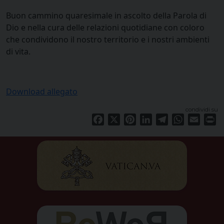
Buon cammino quaresimale in ascolto della Parola di
Dio e nella cura delle relazioni quotidiane con coloro
che condividono il nostro territorio e i nostri ambienti
di vita.
Download allegato
condividi su
Facebook
X
Pinterest
LinkedIn
Telegram
WhatsApp
Email
Pr