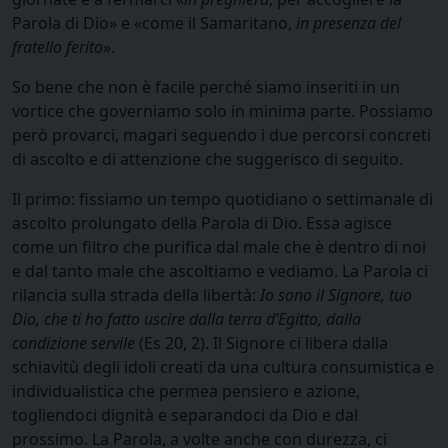
Parola di Dio» e «come il Samaritano,
in presenza del
fratello ferito
».
So bene che non è facile perché siamo inseriti in un
vortice che governiamo solo in minima parte. Possiamo
però provarci, magari seguendo i due percorsi concreti
di ascolto e di attenzione che suggerisco di seguito.
Il primo: fissiamo un tempo quotidiano o settimanale di
ascolto prolungato della Parola di Dio. Essa agisce
come un filtro che purifica dal male che è dentro di noi
e dal tanto male che ascoltiamo e vediamo. La Parola ci
rilancia sulla strada della libertà:
Io sono il Signore, tuo
Dio, che ti ho fatto uscire dalla terra d’Egitto, dalla
condizione servile
(Es 20, 2). Il Signore ci libera dalla
schiavitù degli idoli creati da una cultura consumistica e
individualistica che permea pensiero e azione,
togliendoci dignità e separandoci da Dio e dal
prossimo. La Parola, a volte anche con durezza, ci