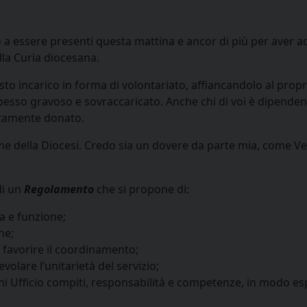
o a essere presenti questa mattina e ancor di più per aver a
lla Curia diocesana.
o incarico in forma di volontariato, affiancandolo al proprio
pesso gravoso e sovraccaricato. Anche chi di voi è dipenden
tamente donato.
e della Diocesi. Credo sia un dovere da parte mia, come Ve
di un
Regolamento
che si propone di:
ra e funzione;
ne;
 favorire il coordinamento;
olare l’unitarietà del servizio;
i Ufficio compiti, responsabilità e competenze, in modo esp