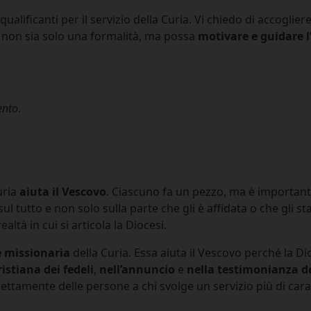
qualificanti per il servizio della Curia. Vi chiedo di accogli
o
non sia solo una formalità, ma possa
motivare e guidare l
ento
.
uria
aiuta il Vescovo
. Ciascuno fa un pezzo, ma è importante
ul tutto e non solo sulla parte che gli è affidata o che gli sta
altà in cui si articola la Diocesi.
e missionaria
della Curia. Essa aiuta il Vescovo perché la Dio
stiana dei fedeli
,
nell’annuncio
e
nella testimonianza d
direttamente delle persone a chi svolge un servizio più di ca