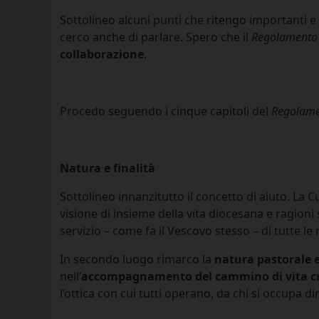
Sottolineo alcuni punti che ritengo importanti e 
cerco anche di parlare. Spero che il
Regolament
collaborazione
.
Procedo seguendo i cinque capitoli del
Regolam
Natura e finalità
Sottolineo innanzitutto il concetto di aiuto. La C
visione di insieme della vita diocesana e ragioni s
servizio – come fa il Vescovo stesso – di tutte le re
In secondo luogo rimarco la
natura pastorale 
nell’
accompagnamento del cammino di vita cri
l’ottica con cui tutti operano, da chi si occupa 