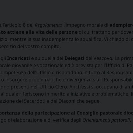
ll’articolo 8 del
Regolamento
l’impegno morale di
adempiere
o attiene alla vita delle persone
di cui trattano per dover
vizio, mentre la sua inadempienza lo squalifica. Vi chiedo di
sercizio del vostro compito.
egli
Incaricati
e su quella dei
Delegati
del Vescovo. La prima 
orale giovanile e vocazionale ed è prevista per l’Ufficio di Pas
competenza dell’Ufficio e rispondono in tutto al Responsabil
ro insorgere problematiche o divergenze sia il Responsabile del
o presenti nell’Ufficio Clero. Anch’essi si occupano di ambiti
 al quale riferiscono in merito a iniziative e problematiche.
azione dei Sacerdoti e dei Diaconi che segue.
ortanza della partecipazione al Consiglio
pastorale dio
go di elaborazione e di verifica degli
Orientamenti pastorali
.