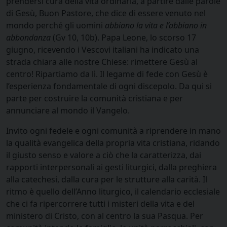
prendersi cura della vita ordinaria, a partire dalle parole
di Gesù, Buon Pastore, che dice di essere venuto nel
mondo perché gli uomini
abbiano la vita e l’abbiano in
abbondanza
(Gv 10, 10b). Papa Leone, lo scorso 17
giugno, ricevendo i Vescovi italiani ha indicato una
strada chiara alle nostre Chiese: rimettere Gesù al
centro! Ripartiamo da lì. Il legame di fede con Gesù è
l’esperienza fondamentale di ogni discepolo. Da qui si
parte per costruire la comunità cristiana e per
annunciare al mondo il Vangelo.
Invito ogni fedele e ogni comunità a riprendere in mano
la qualità evangelica della propria vita cristiana, ridando
il giusto senso e valore a ciò che la caratterizza, dai
rapporti interpersonali ai gesti liturgici, dalla preghiera
alla catechesi, dalla cura per le strutture alla carità. Il
ritmo è quello dell’Anno liturgico, il calendario ecclesiale
che ci fa ripercorrere tutti i misteri della vita e del
ministero di Cristo, con al centro la sua Pasqua. Per