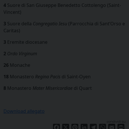
4
Suore di San Giuseppe Benedetto Cottolengo (Saint-
Vincent)
3
Suore della
Congregatio Iesu
(Parrocchia di Sant’Orso e
Caritas)
3
Eremite diocesane
2
Ordo Virginum
26
Monache
18
Monastero
Regina Pacis
di Saint-Oyen
8
Monastero
Mater Misericordiae
di Quart
Download allegato
condividi su
Facebook
X
Pinterest
LinkedIn
Telegram
WhatsApp
Email
Pr