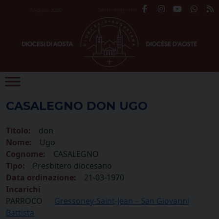
Skip
Santo del giorno
7 Agosto 2026
to
content
CASALEGNO DON UGO
Titolo:
don
Nome:
Ugo
Cognome:
CASALEGNO
Tipo:
Presbitero diocesano
Data ordinazione:
21-03-1970
Incarichi
PARROCO
Gressoney-Saint-Jean – San Giovanni
Battista