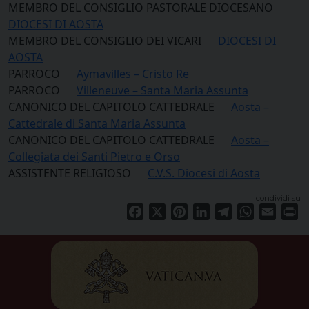
MEMBRO DEL CONSIGLIO PASTORALE DIOCESANO
DIOCESI DI AOSTA
MEMBRO DEL CONSIGLIO DEI VICARI
DIOCESI DI
AOSTA
PARROCO
Aymavilles – Cristo Re
PARROCO
Villeneuve – Santa Maria Assunta
CANONICO DEL CAPITOLO CATTEDRALE
Aosta –
Cattedrale di Santa Maria Assunta
CANONICO DEL CAPITOLO CATTEDRALE
Aosta –
Collegiata dei Santi Pietro e Orso
ASSISTENTE RELIGIOSO
C.V.S. Diocesi di Aosta
condividi su
Facebook
X
Pinterest
LinkedIn
Telegram
WhatsApp
Email
Pr