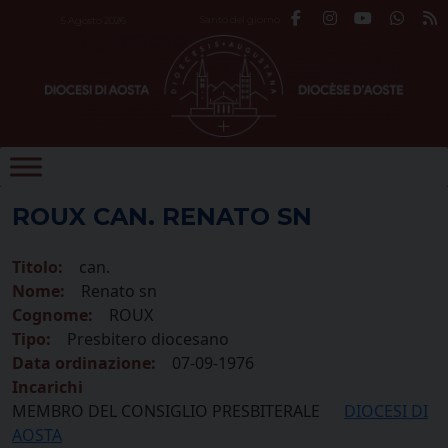
Skip
Santo del giorno
5 Agosto 2026
to
content
ROUX CAN. RENATO SN
Titolo:
can.
Nome:
Renato sn
Cognome:
ROUX
Tipo:
Presbitero diocesano
Data ordinazione:
07-09-1976
Incarichi
MEMBRO DEL CONSIGLIO PRESBITERALE
DIOCESI DI
AOSTA