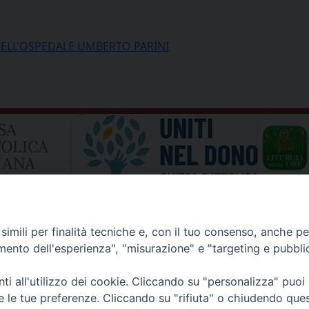
DELL’OSPEDALE UMBERTO PARINI
imili per finalità tecniche e, con il tuo consenso, anche per 
amento dell'esperienza", "misurazione" e "targeting e pubbli
i all'utilizzo dei cookie. Cliccando su "personalizza" puoi
re le tue preferenze. Cliccando su "rifiuta" o chiudendo que
I DI AOSTA
Rue Mgr de Sales 3/A 11100 Aosta