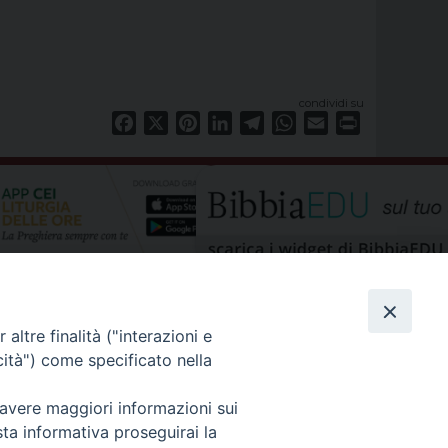
condividi su
Facebook
X
Pinterest
LinkedIn
Telegram
WhatsApp
Email
Print
altre finalità ("interazioni e
cità") come specificato nella
 avere maggiori informazioni sui
sta informativa proseguirai la
privacy policy