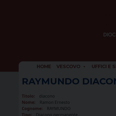
Skip
to
content
HOME
VESCOVO
UFFICI E 
RAYMUNDO DIACO
Titolo:
diacono
Nome:
Ramon Ernesto
Cognome:
RAYMUNDO
Tipo:
Diacono permanente