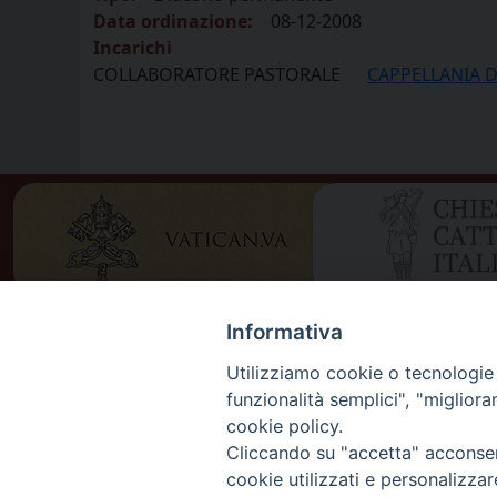
Data ordinazione:
08-12-2008
Incarichi
COLLABORATORE PASTORALE
CAPPELLANIA 
Informativa
Utilizziamo cookie o tecnologie s
funzionalità semplici", "miglior
cookie policy.
Cliccando su "accetta" acconsent
cookie utilizzati e personalizza
DIOCES