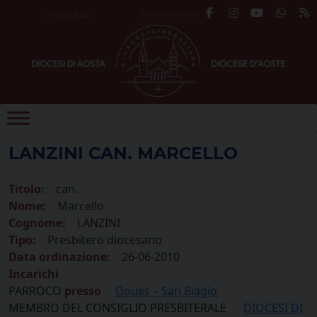
Skip
Santo del giorno
7 Agosto 2026
to
content
LANZINI CAN. MARCELLO
Titolo:
can.
Nome:
Marcello
Cognome:
LANZINI
Tipo:
Presbitero diocesano
Data ordinazione:
26-06-2010
Incarichi
PARROCO
presso
Doues – San Biagio
MEMBRO DEL CONSIGLIO PRESBITERALE
DIOCESI DI