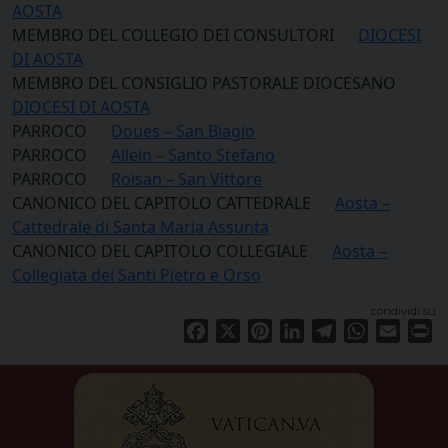
AOSTA
MEMBRO DEL COLLEGIO DEI CONSULTORI
DIOCESI
DI AOSTA
MEMBRO DEL CONSIGLIO PASTORALE DIOCESANO
DIOCESI DI AOSTA
PARROCO
Doues – San Biagio
PARROCO
Allein – Santo Stefano
PARROCO
Roisan – San Vittore
CANONICO DEL CAPITOLO CATTEDRALE
Aosta –
Cattedrale di Santa Maria Assunta
CANONICO DEL CAPITOLO COLLEGIALE
Aosta –
Collegiata dei Santi Pietro e Orso
condividi su
Facebook
X
Pinterest
LinkedIn
Telegram
WhatsApp
Email
Pr