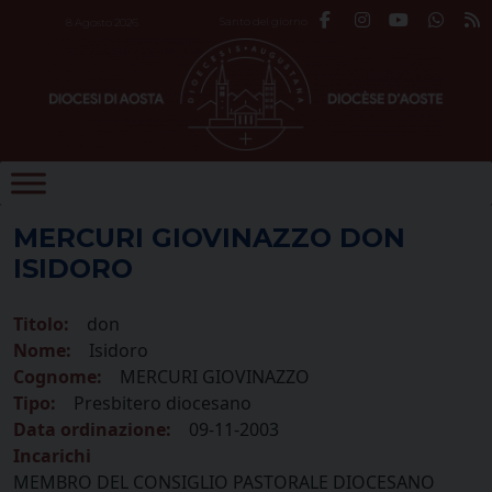
Skip
Santo del giorno
8 Agosto 2026
to
content
MERCURI GIOVINAZZO DON
ISIDORO
Titolo:
don
Nome:
Isidoro
Cognome:
MERCURI GIOVINAZZO
Tipo:
Presbitero diocesano
Data ordinazione:
09-11-2003
Incarichi
MEMBRO DEL CONSIGLIO PASTORALE DIOCESANO