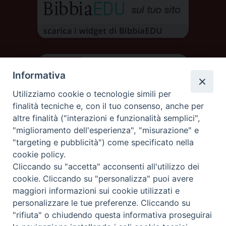
Informativa
Utilizziamo cookie o tecnologie simili per
finalità tecniche e, con il tuo consenso, anche per
altre finalità ("interazioni e funzionalità semplici",
"miglioramento dell'esperienza", "misurazione" e
"targeting e pubblicità") come specificato nella
cookie policy.
Cliccando su "accetta" acconsenti all'utilizzo dei
DIOCESI DI AOSTA
cookie. Cliccando su "personalizza" puoi avere
DIOCÈSE D'AOSTE
maggiori informazioni sui cookie utilizzati e
personalizzare le tue preferenze. Cliccando su
"rifiuta" o chiudendo questa informativa proseguirai
Rue Mgr de Sales 3/A 11100 Aosta
tel. 0165.238515 | fax: 0165.238517