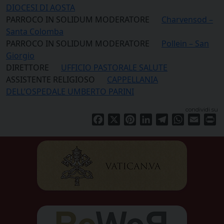
DIOCESI DI AOSTA
PARROCO IN SOLIDUM MODERATORE
Charvensod –
Santa Colomba
PARROCO IN SOLIDUM MODERATORE
Pollein – San
Giorgio
DIRETTORE
UFFICIO PASTORALE SALUTE
ASSISTENTE RELIGIOSO
CAPPELLANIA
DELL’OSPEDALE UMBERTO PARINI
condividi su
Facebook
X
Pinterest
LinkedIn
Telegram
WhatsApp
Email
Pr