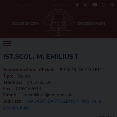
Skip
Santo del giorno
8 Agosto 2026
to
content
IST.SCOL. M. EMILIUS 1
Denominazione ufficiale:
IST.SCOL. M. EMILIUS 1
Tipo:
Scuola
Telefono:
0165/766624
Fax:
0165/766314
Email:
is-memilius1@regione.vda.it
Indirizzo:
VIA SAINT. BARTHELEMY, 7, NUS, Valle
d'Aosta, Italia
condividi su