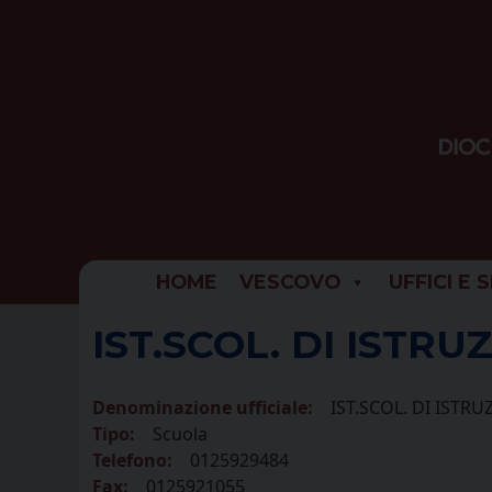
Skip
to
content
HOME
VESCOVO
UFFICI E 
IST.SCOL. DI ISTR
Denominazione ufficiale:
IST.SCOL. DI ISTR
Tipo:
Scuola
Telefono:
0125929484
Fax:
0125921055