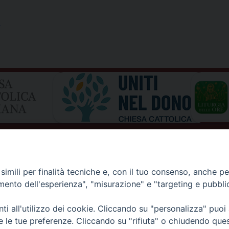
a
imili per finalità tecniche e, con il tuo consenso, anche per 
amento dell'esperienza", "misurazione" e "targeting e pubbli
i all'utilizzo dei cookie. Cliccando su "personalizza" puoi
I DI AOSTA
Rue Mgr de Sales 3/A 11100 Aosta
re le tue preferenze. Cliccando su "rifiuta" o chiudendo que
tel. 0165.238515 | fax: 0165.238517
E D'AOSTE