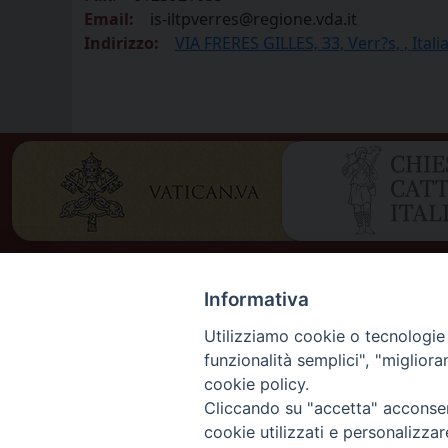
Email:
is-iltpverres@regione.vda.it
Indirizzo:
VIA FRERES GILLES, 33, Verr?s, , Itali
Informativa
Utilizziamo cookie o tecnologie s
funzionalità semplici", "miglior
cookie policy.
Cliccando su "accetta" acconsent
DIOCES
cookie utilizzati e personalizza
DIOCÈS