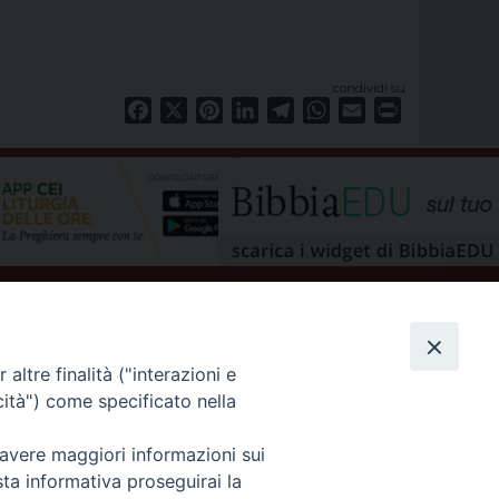
condividi su
Facebook
X
Pinterest
LinkedIn
Telegram
WhatsApp
Email
Print
altre finalità ("interazioni e
cità") come specificato nella
 avere maggiori informazioni sui
privacy policy
sta informativa proseguirai la