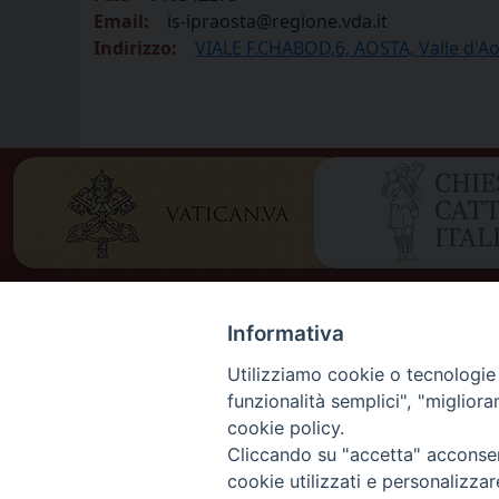
Email:
is-ipraosta@regione.vda.it
Indirizzo:
VIALE F.CHABOD,6, AOSTA, Valle d'Aos
Informativa
Utilizziamo cookie o tecnologie s
funzionalità semplici", "miglior
cookie policy.
Cliccando su "accetta" acconsent
DIOCES
cookie utilizzati e personalizza
DIOCÈS