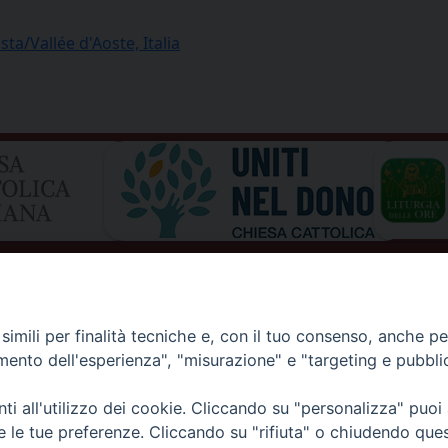
ta/Vallée d'Aoste, Italia
imili per finalità tecniche e, con il tuo consenso, anche per 
amento dell'esperienza", "misurazione" e "targeting e pubbli
i all'utilizzo dei cookie. Cliccando su "personalizza" puoi
I DI AOSTA
Rue Mgr de Sales 3/A 11100 Aosta
re le tue preferenze. Cliccando su "rifiuta" o chiudendo que
tel. 0165.238515 | fax: 0165.238517
E D'AOSTE