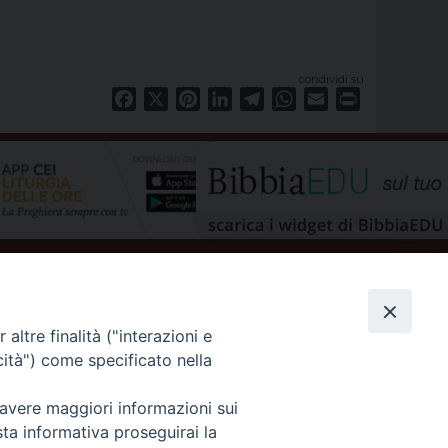
condividi su
Facebook
X
Pinterest
LinkedIn
Telegram
WhatsApp
Email
Print
altre finalità ("interazioni e
cità") come specificato nella
 avere maggiori informazioni sui
privacy policy
sta informativa proseguirai la