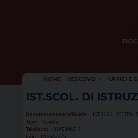
Skip
to
content
HOME
VESCOVO
UFFICI E 
IST.SCOL. DI ISTRU
Denominazione ufficiale:
IST.SCOL. DI ISTRU
Tipo:
Scuola
Telefono:
0165306011
Fax:
016542275