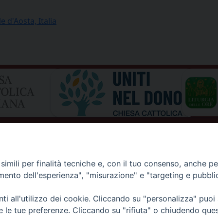
d'Aosta, Italia
imili per finalità tecniche e, con il tuo consenso, anche per 
amento dell'esperienza", "misurazione" e "targeting e pubbli
i all'utilizzo dei cookie. Cliccando su "personalizza" puoi
I DI AOSTA
Rue Mgr de Sales 3/A 11100 Aosta
re le tue preferenze. Cliccando su "rifiuta" o chiudendo que
tel. 0165.238515 | fax: 0165.238517
E D'AOSTE