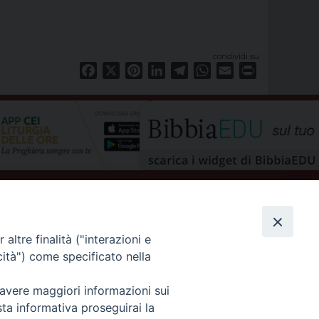
condividi su
Facebook
X
Pinterest
LinkedIn
Telegram
WhatsApp
Email
Print
altre finalità ("interazioni e
cità") come specificato nella
 avere maggiori informazioni sui
privacy policy
sta informativa proseguirai la