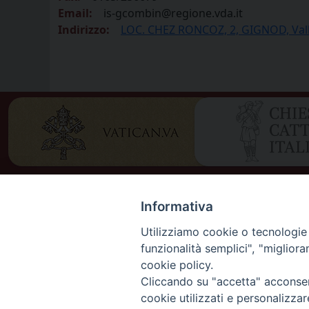
Email:
is-gcombin@regione.vda.it
Indirizzo:
LOC. CHEZ RONCOZ, 2, GIGNOD, Valle 
Informativa
Utilizziamo cookie o tecnologie s
funzionalità semplici", "miglior
cookie policy.
Cliccando su "accetta" acconsent
DIOCES
cookie utilizzati e personalizza
DIOCÈS