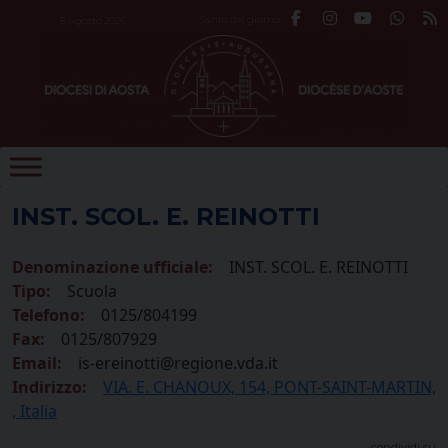
Skip
Santo del giorno
8 Agosto 2026
to
content
INST. SCOL. E. REINOTTI
Denominazione ufficiale:
INST. SCOL. E. REINOTTI
Tipo:
Scuola
Telefono:
0125/804199
Fax:
0125/807929
Email:
is-ereinotti@regione.vda.it
Indirizzo:
VIA. E. CHANOUX, 154, PONT-SAINT-MARTIN,
, Italia
condividi su