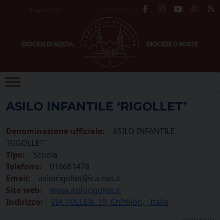
Skip
Santo del giorno
9 Agosto 2026
to
content
ASILO INFANTILE ‘RIGOLLET’
Denominazione ufficiale:
ASILO INFANTILE
'RIGOLLET'
Tipo:
Scuola
Telefono:
016661478
Email:
asilorigollet@ica-net.it
Sito web:
www.asilorigollet.it
Indirizzo:
VIA TOLLEN. 19, Ch?tillon, , Italia
condividi su