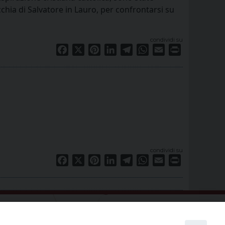
cchia di Salvatore in Lauro, per confrontarsi su
condividi su
Facebook
X
Pinterest
LinkedIn
Telegram
WhatsApp
Email
Print
condividi su
Facebook
X
Pinterest
LinkedIn
Telegram
WhatsApp
Email
Print