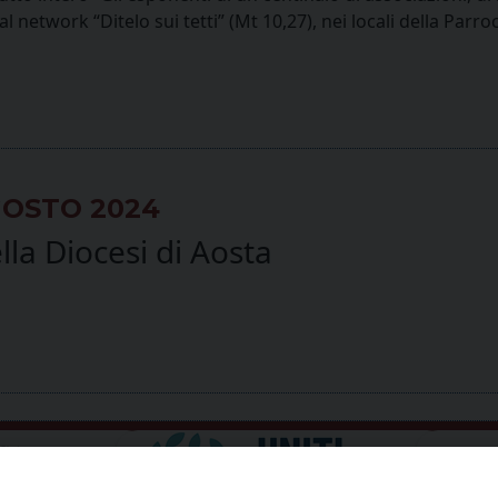
 network “Ditelo sui tetti” (Mt 10,27), nei locali della Parro
GOSTO 2024
la Diocesi di Aosta