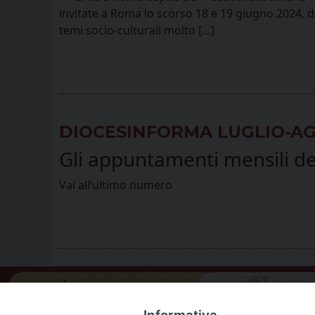
invitate a Roma lo scorso 18 e 19 giugno 2024, dal
temi socio-culturali molto […]
DIOCESINFORMA LUGLIO-A
Gli appuntamenti mensili del
Vai all’ultimo numero