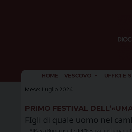
Skip
to
content
HOME
VESCOVO
UFFICI E 
Mese:
Luglio 2024
PRIMO FESTIVAL DELL’«UM
FIgli di quale uomo nel cam
AIPaS a Roma ospite del “Festival dell’umano tutt