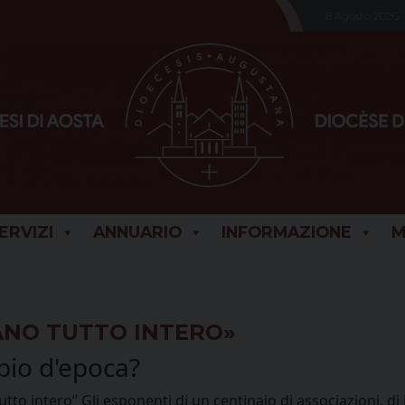
8 Agosto 2026
SERVIZI
ANNUARIO
INFORMAZIONE
M
ANO TUTTO INTERO»
bio d'epoca?
o intero” Gli esponenti di un centinaio di associazioni, di i