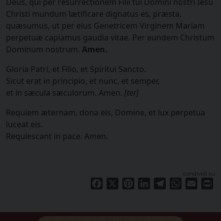
Deus, qui per resurrectionem Filii tui Domini nostri Iesu
Christi mundum lætificare dignatus es, præsta,
quæsumus, ut per eius Genetricem Virginem Mariam
perpetuæ capiamus gaudia vitae. Per eundem Christum
Dominum nostrum.
Amen.
Gloria Patri, et Filio, et Spiritui Sancto.
Sicut erat in principio, et nunc, et semper,
et in sæcula sæculorum. Amen.
[ter]
Requiem æternam, dona eis, Domine, et lux perpetua
luceat eis.
Requiescant in pace. Amen.
condividi su
Facebook
X
Pinterest
LinkedIn
Telegram
WhatsApp
Email
Pr