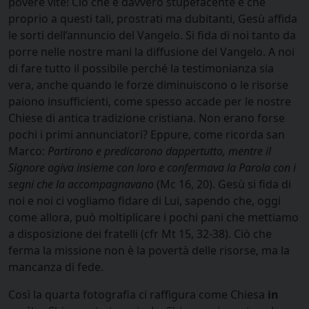
povere vite! Ciò che è davvero stupefacente è che
proprio a questi tali, prostrati ma dubitanti, Gesù affida
le sorti dell’annuncio del Vangelo. Si fida di noi tanto da
porre nelle nostre mani la diffusione del Vangelo. A noi
di fare tutto il possibile perché la testimonianza sia
vera, anche quando le forze diminuiscono o le risorse
paiono insufficienti, come spesso accade per le nostre
Chiese di antica tradizione cristiana. Non erano forse
pochi i primi annunciatori? Eppure, come ricorda san
Marco:
Partirono e predicarono dappertutto, mentre il
Signore agiva insieme con loro e confermava la Parola con i
segni che la accompagnavano
(Mc 16, 20). Gesù si fida di
noi e noi ci vogliamo fidare di Lui, sapendo che, oggi
come allora, può moltiplicare i pochi pani che mettiamo
a disposizione dei fratelli (cfr Mt 15, 32-38). Ciò che
ferma la missione non è la povertà delle risorse, ma la
mancanza di fede.
Così la quarta fotografia ci raffigura come Chiesa
in