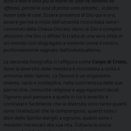
occhi e non vi sarà più la morte né lutto né lamento né
affanno, perché le cose di prima sono passate… io faccio
nuove tutte le cose
. Essere presenza di Dio qui e ora,
essere germe e inizio dell’umanità riconciliata sono i
connotati della Chiesa-Diocesi: dono di Dio e compito
altissimo che Dio ci affida! Si tratta di una vera sfida in
un mondo così disgregato e violento come il nostro,
profondamente segnato dall’individualismo.
La seconda fotografia ci raffigura come
Corpo di Cristo
,
dove la diversità delle membra è ricondotta a unità e
armonia dallo Spirito. La Diocesi è un organismo
vivente, vario e molteplice, nella concretezza delle sue
parrocchie, comunità religiose e aggregazioni laicali.
Ognuno può pensare a quella in cui è inserito e
constatare facilmente che le diversità sono tante quanti
sono i battezzati che la compongono, quanti sono i
doni dello Spirito elargiti a ognuno, quanti sono i
ministeri necessari alla sua vita. Tuttavia la storia