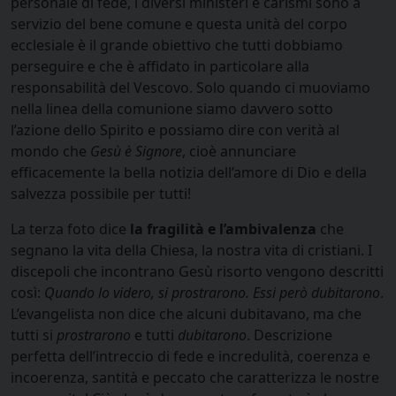
personale di fede, i diversi ministeri e carismi sono a
servizio del bene comune e questa unità del corpo
ecclesiale è il grande obiettivo che tutti dobbiamo
perseguire e che è affidato in particolare alla
responsabilità del Vescovo. Solo quando ci muoviamo
nella linea della comunione siamo davvero sotto
l’azione dello Spirito e possiamo dire con verità al
mondo che
Gesù è Signore
, cioè annunciare
efficacemente la bella notizia dell’amore di Dio e della
salvezza possibile per tutti!
La terza foto dice
la fragilità e l’ambivalenza
che
segnano la vita della Chiesa, la nostra vita di cristiani. I
discepoli che incontrano Gesù risorto vengono descritti
così:
Quando lo videro, si prostrarono. Essi però dubitarono
.
L’evangelista non dice che alcuni dubitavano, ma che
tutti si
prostrarono
e tutti
dubitarono
. Descrizione
perfetta dell’intreccio di fede e incredulità, coerenza e
incoerenza, santità e peccato che caratterizza le nostre