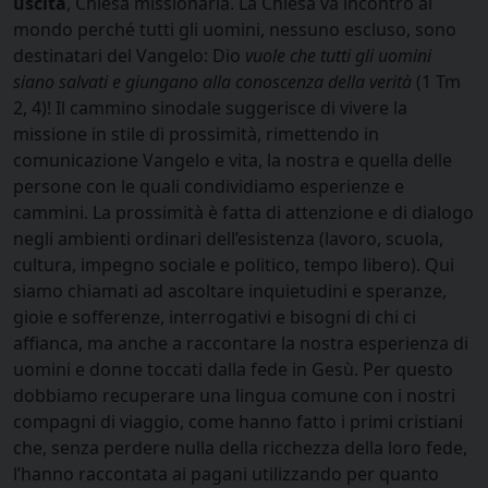
uscita
, Chiesa missionaria. La Chiesa va incontro al
mondo perché tutti gli uomini, nessuno escluso, sono
destinatari del Vangelo: Dio
vuole che tutti gli uomini
siano salvati e giungano alla conoscenza della verità
(1 Tm
2, 4)! Il cammino sinodale suggerisce di vivere la
missione in stile di prossimità, rimettendo in
comunicazione Vangelo e vita, la nostra e quella delle
persone con le quali condividiamo esperienze e
cammini. La prossimità è fatta di attenzione e di dialogo
negli ambienti ordinari dell’esistenza (lavoro, scuola,
cultura, impegno sociale e politico, tempo libero). Qui
siamo chiamati ad ascoltare inquietudini e speranze,
gioie e sofferenze, interrogativi e bisogni di chi ci
affianca, ma anche a raccontare la nostra esperienza di
uomini e donne toccati dalla fede in Gesù. Per questo
dobbiamo recuperare una lingua comune con i nostri
compagni di viaggio, come hanno fatto i primi cristiani
che, senza perdere nulla della ricchezza della loro fede,
l’hanno raccontata ai pagani utilizzando per quanto