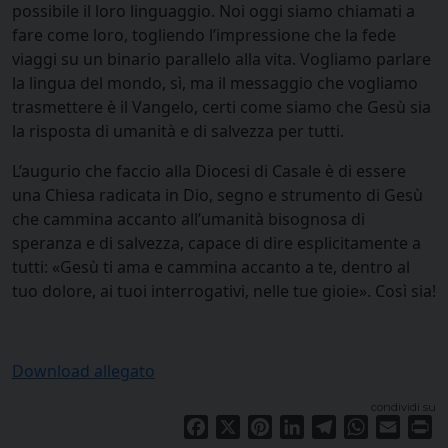
possibile il loro linguaggio. Noi oggi siamo chiamati a
fare come loro, togliendo l’impressione che la fede
viaggi su un binario parallelo alla vita. Vogliamo parlare
la lingua del mondo, sì, ma il messaggio che vogliamo
trasmettere è il Vangelo, certi come siamo che Gesù sia
la risposta di umanità e di salvezza per tutti.
L’augurio che faccio alla Diocesi di Casale è di essere
una Chiesa radicata in Dio, segno e strumento di Gesù
che cammina accanto all’umanità bisognosa di
speranza e di salvezza, capace di dire esplicitamente a
tutti: «Gesù ti ama e cammina accanto a te, dentro al
tuo dolore, ai tuoi interrogativi, nelle tue gioie». Così sia!
Download allegato
condividi su
Facebook
X
Pinterest
LinkedIn
Telegram
WhatsApp
Email
Pr