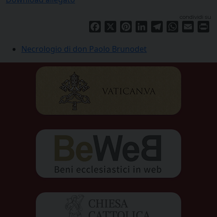
condividi su
Facebook
X
Pinterest
LinkedIn
Telegram
WhatsApp
Email
Pr
Necrologio di don Paolo Brunodet