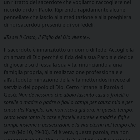
un ritratto del sacerdote che vogliamo raccogliere nel
ricordo di don Paolo. Riprendo rapidamente alcune
pennellate che lascio alla meditazione e alla preghiera
di noi sacerdoti presenti e di voi fedeli.
«Tu sei il Cristo, il Figlio del Dio vivente».
Il sacerdote è innanzitutto un uomo di fede. Accoglie la
chiamata di Dio perché si fida della sua Parola e decide
di giocare su di essa la sua vita, rinunciando a una
famiglia propria, alla realizzazione professionale e
all’autodeterminazione della vita mettendosi invece al
servizio del popolo di Dio. Certo rimane la Parola di
Gesù:
Non c’è nessuno che abbia lasciato casa o fratelli o
sorelle o madre o padre o figli o campi per causa mia e per
causa del Vangelo, che non riceva già ora, in questo tempo,
cento volte tanto in case e fratelli e sorelle e madri e figli e
campi, insieme a persecuzioni, e la vita eterna nel tempo che
verrà
(Mc 10, 29-30). Ed è vera, questa parola, ma non
sempre evidente! Per questo San Paolo nella seconda