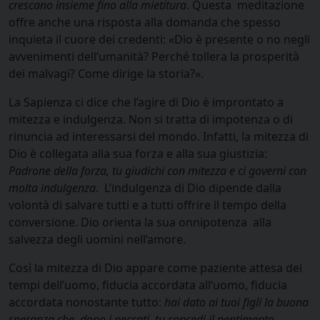
crescano insieme fino alla mietitura
. Questa meditazione
offre anche una risposta alla domanda che spesso
inquieta il cuore dei credenti: «Dio è presente o no negli
avvenimenti dell’umanità? Perché tollera la prosperità
dei malvagi? Come dirige la storia?».
La Sapienza ci dice che l’agire di Dio è improntato a
mitezza e indulgenza. Non si tratta di impotenza o di
rinuncia ad interessarsi del mondo. Infatti, la mitezza di
Dio è collegata alla sua forza e alla sua giustizia:
Padrone della forza, tu giudichi con mitezza e ci governi con
molta indulgenza
. L’indulgenza di Dio dipende dalla
volontà di salvare tutti e a tutti offrire il tempo della
conversione. Dio orienta la sua onnipotenza alla
salvezza degli uomini nell’amore.
Così la mitezza di Dio appare come paziente attesa dei
tempi dell’uomo, fiducia accordata all’uomo, fiducia
accordata nonostante tutto:
hai dato ai tuoi figli la buona
speranza che, dopo i peccati, tu concedi il pentimento.