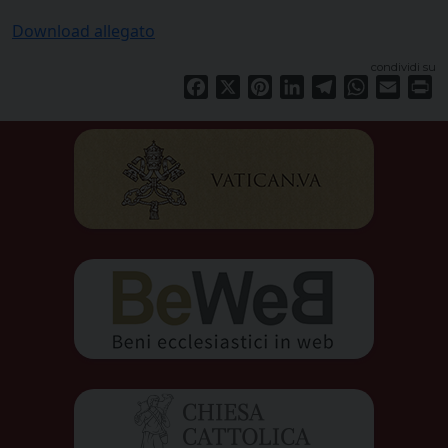
Download allegato
condividi su
Facebook
X
Pinterest
LinkedIn
Telegram
WhatsApp
Email
Pr