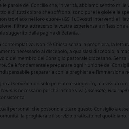
 parole del Concilio che, in verità, abbiamo sentito mille vol
o e di tutti coloro che soffrono, sono pure le gioie e le sper
n trovi eco nel loro cuore» (GS 1). I vostri interventi e il 
sione, filtrata attraverso la vostra esperienza e riflessione 
le suggerito dalla pagina di Betania.
 contemplativo. Non c’è Chiesa senza la preghiera, la lettur
ggiamento necessario al discepolo, a qualsiasi discepolo, a 
covo o del membro del Consiglio pastorale diocesano. Senza l
e. Se è fondamentale preparare ogni riunione del Consiglio
è indispensabile prepararla con la preghiera e l’immersione ne
agna al servizio non solo pensato e suggerito, ma vissuto in 
l’
humus
necessario perché la fede viva (
Insensato, vuoi capir
 consistenza.
pirituali personali che possono aiutare questo Consiglio a es
comunità, la preghiera e il servizio praticato nel quotidiano.