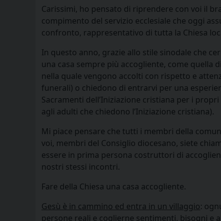
Carissimi, ho pensato di riprendere con voi il b
compimento del servizio ecclesiale che oggi as
confronto, rappresentativo di tutta la Chiesa lo
In questo anno, grazie allo stile sinodale che ce
una casa sempre più accogliente, come quella di 
nella quale vengono accolti con rispetto e attenzi
funerali) o chiedono di entrarvi per una esperien
Sacramenti dell’Iniziazione cristiana per i propr
agli adulti che chiedono l’Iniziazione cristiana).
Mi piace pensare che tutti i membri della comun
voi, membri del Consiglio diocesano, siete chia
essere in prima persona costruttori di accoglienz
nostri stessi incontri.
Fare della Chiesa una casa accogliente.
Gesù è in cammino ed entra in un villaggio
: ogn
persone reali e coglierne sentimenti, bisogni e ap