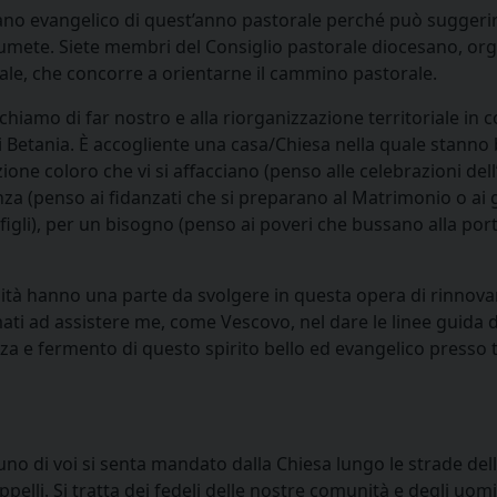
rano evangelico di quest’anno pastorale perché può suggerirv
sumete. Siete membri del Consiglio pastorale diocesano, or
cale, che concorre a orientarne il cammino pastorale.
rchiamo di far nostro e alla riorganizzazione territoriale in
Betania. È accogliente una casa/Chiesa nella quale stanno b
one coloro che vi si affacciano (penso alle celebrazioni dell
za (penso ai fidanzati che si preparano al Matrimonio o ai ge
i figli), per un bisogno (penso ai poveri che bussano alla p
ità hanno una parte da svolgere in questa opera di rinnova
mati ad assistere me, come Vescovo, nel dare le linee guida
a e fermento di questo spirito bello ed evangelico presso tu
uno di voi si senta mandato dalla Chiesa lungo le strade della 
pelli. Si tratta dei fedeli delle nostre comunità e degli uomin