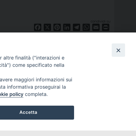
condividi su
Facebook
X
Pinterest
LinkedIn
Telegram
WhatsApp
Email
Print
altre finalità ("interazioni e
cità") come specificato nella
 avere maggiori informazioni sui
sta informativa proseguirai la
kie policy
completa.
Accetta
privacy policy
Preferenze Cookie