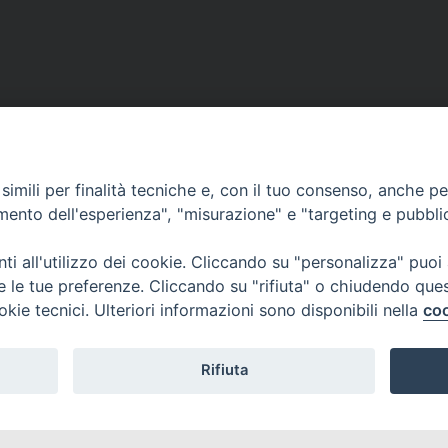
imili per finalità tecniche e, con il tuo consenso, anche per 
amento dell'esperienza", "misurazione" e "targeting e pubbli
i all'utilizzo dei cookie. Cliccando su "personalizza" puoi
re le tue preferenze. Cliccando su "rifiuta" o chiudendo que
okie tecnici. Ulteriori informazioni sono disponibili nella
coo
Rifiuta
I DI AOSTA
Rue Mgr de Sales 3/A 11100 Aosta
tel. 0165.238515 | fax: 0165.238517
E D'AOSTE
C.F. 91011930079