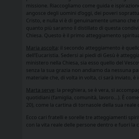
missione. Riaccogliamo come guida e ispirazione le
angosce degli uomini d’oggi, dei poveri soprattutt
Cristo, e nulla vi è di genuinamente umano che no
quanto più saranno il distillato di questa condivi
Chiesa. Questo è il primo atteggiamento spiritua
Maria ascolta
: il secondo atteggiamento è quello
dell’Eucaristia. Sedersi ai piedi di Gesù è atte
ministero nella Chiesa, sia esso quello del Ves
senza la sua grazia non andiamo da nessuna part
materiale che, di volta in volta, ci sarà inviato, 
Marta serve
: la preghiera, se è vera, si accomp
quotidiani (famiglia, comunità, lavoro…). È come 
20), come la cartina di tornasole della sua reale
Ecco cari fratelli e sorelle tre atteggiamenti s
con la vita reale delle persone dentro e fuori la 