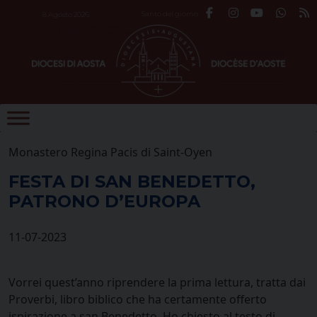
Skip
Santo del giorno
8 Agosto 2026
to
content
Monastero Regina Pacis di Saint-Oyen
FESTA DI SAN BENEDETTO,
PATRONO D’EUROPA
11-07-2023
Vorrei quest’anno riprendere la prima lettura, tratta dai
Proverbi, libro biblico che ha certamente offerto
ispirazione a san Benedetto. Ho chiesto al testo di