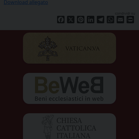
Download allegato
condividi su
Facebook
X
Pinterest
LinkedIn
Telegram
WhatsApp
Email
Pr