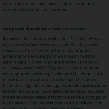
soprattutto verso i più giovani, coloro che stanno
crescendo e/o sono in formazione.
Una parola di sapienza sicura e autorevole.
Il maestro afferma senza esitazione:
Se tu accoglierai le
mie parole e custodirai in te i miei precetti … troverai la
conoscenza di Dio
. Non viene formulata un’ipotesi.
L’affermazione è sicura, perché il maestro ha fatto
esperienza di ciò che insegna e ci crede! Se Paolo VI
nell’
Evagelii
Nuntiandi
(1975) poteva scrivere: «L’uomo
contemporaneo ascolta più volentieri i testimoni che i
maestri… o se ascolta i maestri lo fa perché sono dei
testimoni», oggi dovrebbe aggiungere due precisazioni:
il testimone esca dal gioco delle parole (tipico di questa
nostra epoca paroliera); il testimone abbia il coraggio di
farsi maestro. Oggi mancano i maestri, quelli veri, che
giocano la vita su ciò che insegnano. Diceva