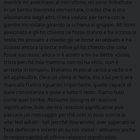
mentre mi avvicinavo al microfono, mi sono imbattuto
in un bimbo (seconda elementare, credo) che si era
allontanato dagli altri, si era seduto per terra con le
gambe incrociate girando la schiena al gruppo. Mi sono
avvicinato e gli ho chiesto se fosse stanco e ha scosso la
testa; ho provato a chiedergli se fosse arrabbiato e ha
scosso ancora la testa; infine gli ho chiesto che cosa
fosse successo; allora si è alzato e mi ha detto: «Sono
triste perché mia mamma non mi ha visto, non è
arrivata in tempo!». Eravamo in più di cento a vedere e
ad applaudire, c’era un clima di festa, ma a lui però era
mancato l’unico sguardo importante, quello capace di
dare consistenza e gioia a tutto il resto. Siamo tutti
come quel bimbo. Abbiamo bisogno di relazioni
significative. Solo dentro relazioni significative può
passare un messaggio perché solo in esse scorre la
vita! Noi adulti – tali perché dovremmo aver superato la
fase dell’essere incentrati su noi stessi – abbiamo anche
la responsabilità di offrire relazioni significative,