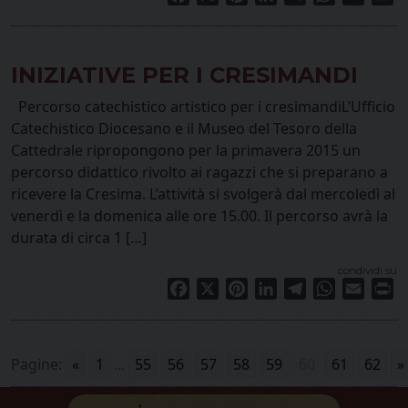
INIZIATIVE PER I CRESIMANDI
Percorso catechistico artistico per i cresimandiL’Ufficio
Catechistico Diocesano e il Museo del Tesoro della
Cattedrale ripropongono per la primavera 2015 un
percorso didattico rivolto ai ragazzi che si preparano a
ricevere la Cresima. L’attività si svolgerà dal mercoledì al
venerdì e la domenica alle ore 15.00. Il percorso avrà la
durata di circa 1 […]
condividi su
Facebook
X
Pinterest
LinkedIn
Telegram
WhatsApp
Email
Pr
Pagine:
«
1
...
55
56
57
58
59
60
61
62
»