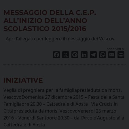
MESSAGGIO DELLA C.E.P.
ALL’INIZIO DELL’ANNO
SCOLASTICO 2015/2016
Apri l’allegato per leggere il messaggio dei Vescovi
condividi su
Facebook
X
Pinterest
LinkedIn
Telegram
WhatsApp
Email
Pr
INIZIATIVE
Veglia di preghiera per la famigliapresieduta da mons.
VescovoDomenica 27 dicembre 2015 – Festa della Santa
Famigliaore 20.30 – Cattedrale di Aosta Via Crucis in
Cittàpresieduta da mons. VescovoVenerdì 25 marzo
2016 – Venerdì Santoore 20.30 – dall’Arco d’Augusto alla
Cattedrale di Aosta