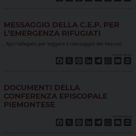
MESSAGGIO DELLA C.E.P. PER
L’EMERGENZA RIFUGIATI
Apri l’allegato per leggere il messaggio dei Vescovi
condividi su
Facebook
X
Pinterest
LinkedIn
Telegram
WhatsApp
Email
Pr
DOCUMENTI DELLA
CONFERENZA EPISCOPALE
PIEMONTESE
condividi su
Facebook
X
Pinterest
LinkedIn
Telegram
WhatsApp
Email
Pr