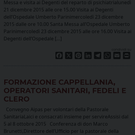
Messa e visita ai Degenti del reparto di psichiatrialunedì
21 dicembre 2015 alle ore 15.00 Visita ai Degenti
dell’Ospedale Umberto Parinimercoledì 23 dicembre
2015 dalle ore 10.00 Santa Messa all’Ospedale Umberto
Parinimercoledì 23 dicembre 2015 alle ore 16.00 Visita ai
Degenti dell’Ospedale […]
condividi su
Facebook
X
Pinterest
LinkedIn
Telegram
WhatsApp
Email
Pr
FORMAZIONE CAPPELLANIA,
OPERATORI SANITARI, FEDELI E
CLERO
Convegno Aipas per volontari della Pastorale
SanitariaLaici e consacrati insieme per servireAssisi dal
5 al 8 ottobre 2015 Conferenza di don Marco
Brunetti,Direttore dell’Ufficio per la pastorale della