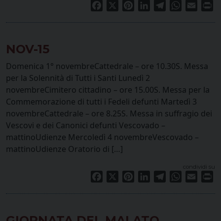
Facebook
X
Pinterest
LinkedIn
Telegram
WhatsApp
Email
Pr
NOV-15
Domenica 1° novembreCattedrale – ore 10.30S. Messa
per la Solennità di Tutti i Santi Lunedì 2
novembreCimitero cittadino – ore 15.00S. Messa per la
Commemorazione di tutti i Fedeli defunti Martedì 3
novembreCattedrale – ore 8.25S. Messa in suffragio dei
Vescovi e dei Canonici defunti Vescovado –
mattinoUdienze Mercoledì 4 novembreVescovado –
mattinoUdienze Oratorio di […]
condividi su
Facebook
X
Pinterest
LinkedIn
Telegram
WhatsApp
Email
Pr
GIORNATA DEL MALATO