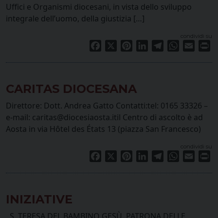
Uffici e Organismi diocesani, in vista dello sviluppo
integrale dell’uomo, della giustizia […]
condividi su
Facebook
X
Pinterest
LinkedIn
Telegram
WhatsApp
Email
Pr
CARITAS DIOCESANA
Direttore: Dott. Andrea Gatto Contatti:tel: 0165 33326 –
e-mail: caritas@diocesiaosta.itil Centro di ascolto è ad
Aosta in via Hôtel des États 13 (piazza San Francesco)
condividi su
Facebook
X
Pinterest
LinkedIn
Telegram
WhatsApp
Email
Pr
INIZIATIVE
S. TERESA DEL BAMBINO GESÙ, PATRONA DELLE