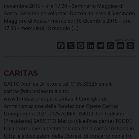
novembre 2015 – ore 17.00 – Seminario Maggioe di
Aosta Assemblee volontari Diaconiapresso il Seminario
Maggiore di Aosta • mercoledì 16 dicembre 2015 – ore
17.30 • mercoledì 18 maggio […]
condividi su
Facebook
X
Pinterest
LinkedIn
Telegram
WhatsApp
Email
Pr
CARITAS
GATTO Andrea Direttore tel. 0165.33326 email:
caritas@diocesiaosta.it sito:
www.fondazioneoperecaritas.it Consiglio di
Amministrazione della Fondazione Opere Caritas
Quinquennio 2021-2025 ALBERTINELLI don Giuliano
(Presidente) SAIVETTO Marco (Vice-Presidente) TODDE
Liala promuove la testimonianza della carità cristiana in
tutte le articolazioni della Diocesi, di concerto con altri