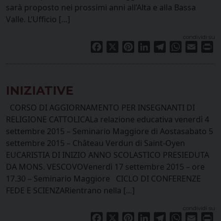
sarà proposto nei prossimi anni all’Alta e alla Bassa
Valle. L’Ufficio […]
condividi su
Facebook
X
Pinterest
LinkedIn
Telegram
WhatsApp
Email
Pr
INIZIATIVE
CORSO DI AGGIORNAMENTO PER INSEGNANTI DI
RELIGIONE CATTOLICALa relazione educativa venerdì 4
settembre 2015 – Seminario Maggiore di Aostasabato 5
settembre 2015 – Château Verdun di Saint-Oyen
EUCARISTIA DI INIZIO ANNO SCOLASTICO PRESIEDUTA
DA MONS. VESCOVOVenerdì 17 settembre 2015 – ore
17.30 – Seminario Maggiore CICLO DI CONFERENZE
FEDE E SCIENZARientrano nella […]
condividi su
Facebook
X
Pinterest
LinkedIn
Telegram
WhatsApp
Email
Pr