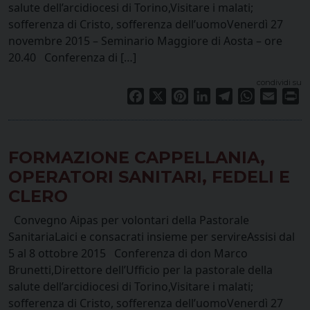
salute dell’arcidiocesi di Torino,Visitare i malati;
sofferenza di Cristo, sofferenza dell’uomoVenerdì 27
novembre 2015 – Seminario Maggiore di Aosta – ore
20.40 Conferenza di […]
condividi su
Facebook
X
Pinterest
LinkedIn
Telegram
WhatsApp
Email
Pr
FORMAZIONE CAPPELLANIA,
OPERATORI SANITARI, FEDELI E
CLERO
Convegno Aipas per volontari della Pastorale
SanitariaLaici e consacrati insieme per servireAssisi dal
5 al 8 ottobre 2015 Conferenza di don Marco
Brunetti,Direttore dell’Ufficio per la pastorale della
salute dell’arcidiocesi di Torino,Visitare i malati;
sofferenza di Cristo, sofferenza dell’uomoVenerdì 27