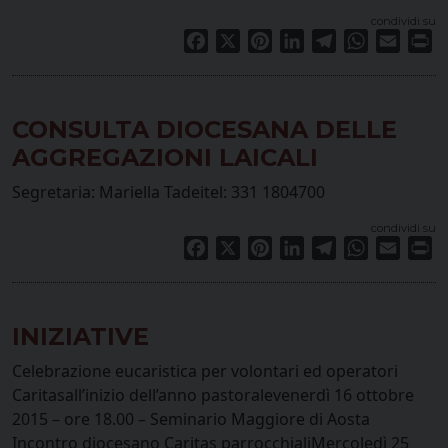
condividi su
Facebook
X
Pinterest
LinkedIn
Telegram
WhatsApp
Email
Pr
CONSULTA DIOCESANA DELLE
AGGREGAZIONI LAICALI
Segretaria: Mariella Tadeitel: 331 1804700
condividi su
Facebook
X
Pinterest
LinkedIn
Telegram
WhatsApp
Email
Pr
INIZIATIVE
Celebrazione eucaristica per volontari ed operatori
Caritasall’inizio dell’anno pastoralevenerdì 16 ottobre
2015 – ore 18.00 – Seminario Maggiore di Aosta
Incontro diocesano Caritas parrocchialiMercoledì 25