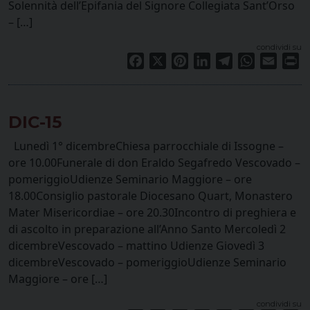
Solennità dell’Epifania del Signore Collegiata Sant’Orso
– […]
condividi su
Facebook
X
Pinterest
LinkedIn
Telegram
WhatsApp
Email
Pr
DIC-15
Lunedì 1° dicembreChiesa parrocchiale di Issogne –
ore 10.00Funerale di don Eraldo Segafredo Vescovado –
pomeriggioUdienze Seminario Maggiore – ore
18.00Consiglio pastorale Diocesano Quart, Monastero
Mater Misericordiae – ore 20.30Incontro di preghiera e
di ascolto in preparazione all’Anno Santo Mercoledì 2
dicembreVescovado – mattino Udienze Giovedì 3
dicembreVescovado – pomeriggioUdienze Seminario
Maggiore – ore […]
condividi su