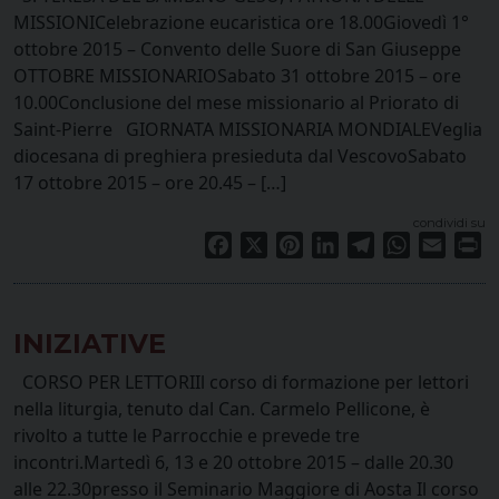
MISSIONICelebrazione eucaristica ore 18.00Giovedì 1°
ottobre 2015 – Convento delle Suore di San Giuseppe
OTTOBRE MISSIONARIOSabato 31 ottobre 2015 – ore
10.00Conclusione del mese missionario al Priorato di
Saint-Pierre GIORNATA MISSIONARIA MONDIALEVeglia
diocesana di preghiera presieduta dal VescovoSabato
17 ottobre 2015 – ore 20.45 – […]
condividi su
Facebook
X
Pinterest
LinkedIn
Telegram
WhatsApp
Email
Pr
INIZIATIVE
CORSO PER LETTORIIl corso di formazione per lettori
nella liturgia, tenuto dal Can. Carmelo Pellicone, è
rivolto a tutte le Parrocchie e prevede tre
incontri.Martedì 6, 13 e 20 ottobre 2015 – dalle 20.30
alle 22.30presso il Seminario Maggiore di Aosta Il corso