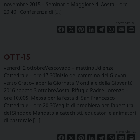
novembre 2015 – Seminario Maggiore di Aosta – ore
20.40 Conferenza di […]
condividi su
Facebook
X
Pinterest
LinkedIn
Telegram
WhatsApp
Email
Pr
OTT-15
venerdì 2 ottobreVescovado – mattinoUdienze
Cattedrale – ore 17.30Inizio del cammino dei Giovani
verso Cracoviaper la Giornata Mondiale della Gioventù
2016 sabato 3 ottobreAosta, Rifugio Padre Lorenzo –
ore 10.00S. Messa per la festa di San Francesco
Cattedrale – ore 20.30Veglia di preghiera per l’apertura
del Sinodoe Mandato a catechisti, educatori e animatori
di pastorale […]
condividi su
Facebook
X
Pinterest
LinkedIn
Telegram
WhatsApp
Email
Pr