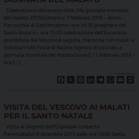
Celebrazione diocesana della 24a giornata mondiale
del malato 2015Domenica 7 febbraio 2016 – Aosta –
Parrocchia di Sant’Anselmo– ore 14.30 preghiera del
Santo Rosario– ore 15.00 celebrazione dell’Eucaristia
presieduta dal VescovoA seguire, merenda con malati e
volontari tutti Festa di Nostra Signora di Lourdes e
giornata mondiale del malatoGiovedì 11 febbraio 2016 –
ore […]
condividi su
Facebook
X
Pinterest
LinkedIn
Telegram
WhatsApp
Email
Pr
VISITA DEL VESCOVO AI MALATI
PER IL SANTO NATALE
Visita ai Degenti dell’Ospedale Umberto
Parinisabato19 dicembre 2015 dalle ore 10.00 Santa