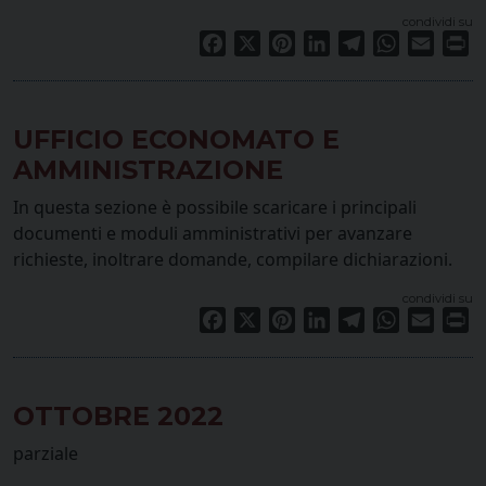
condividi su
Facebook
X
Pinterest
LinkedIn
Telegram
WhatsApp
Email
Pr
UFFICIO ECONOMATO E
AMMINISTRAZIONE
In questa sezione è possibile scaricare i principali
documenti e moduli amministrativi per avanzare
richieste, inoltrare domande, compilare dichiarazioni.
condividi su
Facebook
X
Pinterest
LinkedIn
Telegram
WhatsApp
Email
Pr
OTTOBRE 2022
parziale