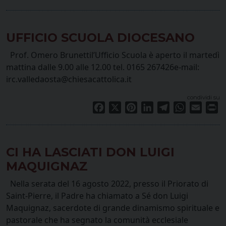
UFFICIO SCUOLA DIOCESANO
Prof. Omero Brunettil’Ufficio Scuola è aperto il martedì
mattina dalle 9.00 alle 12.00 tel. 0165 267426e-mail:
irc.valledaosta@chiesacattolica.it
condividi su
Facebook
X
Pinterest
LinkedIn
Telegram
WhatsApp
Email
Pr
CI HA LASCIATI DON LUIGI
MAQUIGNAZ
Nella serata del 16 agosto 2022, presso il Priorato di
Saint-Pierre, il Padre ha chiamato a Sé don Luigi
Maquignaz, sacerdote di grande dinamismo spirituale e
pastorale che ha segnato la comunità ecclesiale