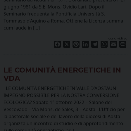
giugno 1981 da S.E. Mons. Ovidio Lari. Dopo il
Seminario frequenta la Pontificia Università S.
Tommaso d’Aquino a Roma. Ottiene la Licenza summa
cum laude in […]
condividi su
Facebook
X
Pinterest
LinkedIn
Telegram
WhatsApp
Email
Pr
LE COMUNITÀ ENERGETICHE IN
VDA
LE COMUNITÀ ENERGETICHE IN VALLE D’AOSTAUN
IMPEGNO POSSIBILE PER LA NOSTRA CONVERSIONE
ECOLOGICA? Sabato 1° ottobre 2022 – Salone del
Vescovado – Via Mons. de Sales, 3 – Aosta L’Ufficio per
la pastorale sociale e del lavoro della diocesi di Aosta
organizza un incontro di studio e di approfondimento
sulle comunità energetiche, ad […]