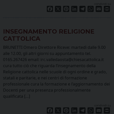
condividi su
Facebook
X
Pinterest
LinkedIn
Telegram
WhatsApp
Email
Pr
INSEGNAMENTO RELIGIONE
CATTOLICA
BRUNETTI Omero Direttore Riceve: martedì dalle 9.00
alle 12.00, gli altri giorni su appuntamento tel.
0165.267426 email: irc.valledaosta@chiesacattolica.it
cura tutto ciò che riguarda l’insegnamento della
Religione cattolica nelle scuole di ogni ordine e grado,
statali e paritarie, e nei centri di formazione
professionale cura la formazione e l’aggiornamento dei
Docenti per una presenza professionalmente
qualificata […]
condividi su
Facebook
X
Pinterest
LinkedIn
Telegram
WhatsApp
Email
Pr