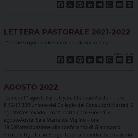
Facebook
X
Pinterest
LinkedIn
Telegram
WhatsApp
Email
Pr
LETTERA PASTORALE 2021-2022
"Come virgulti d’ulivo intorno alla tua mensa"
condividi su
Facebook
X
Pinterest
LinkedIn
Telegram
WhatsApp
Email
Pr
AGOSTO 2022
Lunedì 1° agostoSaint-Oyen, Château Verdun – ore
8.45-12.30Riunione del Collegio dei Consultori Martedì 2
agostoVescovado – mattinoUdienze Giovedì 4
agostoAosta, Sala Maria Ida Viglino – ore
18.00Partecipazione alla conferenza di Gianmarco
Sicuro e Ugo Lucio Borga"Guerra e media. Giornalismo