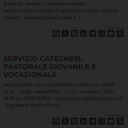
al fronte" Venerdì 5 agostoVescovado –
mattinoUdienze Sabato 6 agostoSaint-Oyen, Château
Verdun – pomeriggioFesta della […]
condividi su
Facebook
X
Pinterest
LinkedIn
Telegram
WhatsApp
Email
Pr
SERVIZIO CATECHESI,
PASTORALE GIOVANILE E
VOCAZIONALE
Responsabile: Don Daniele Borbey Apertura: lunedì
15.00 – 18.00, martedì 9.00 – 13.00, mercoledì 15.00 –
18.00 tel: 0165 267810 – catechistico.pg@diocesiaosta.it
Segreteria: Sophie Perret
condividi su
Facebook
X
Pinterest
LinkedIn
Telegram
WhatsApp
Email
Pr