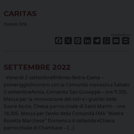
CARITAS
nuovo link
condividi su
Facebook
X
Pinterest
LinkedIn
Telegram
WhatsApp
Email
Pr
SETTEMBRE 2022
Venerdì 2 settembreRhêmes-Notre-Dame –
pomeriggioIncontro con la Comunità monastica Sabato
3 settembreAosta, Convento San Giuseppe – ore 9.30S.
Messa per la rinnovazione dei voti e i giubilei delle
Suore Aosta, Chiesa parrocchiale di Saint Martin – ore
18.30S. Messa per l’avvio della Comunità FMA "Madre
Rosetta Marchese" Domenica 4 settembreChiesa
parrocchiale di Chambave – […]