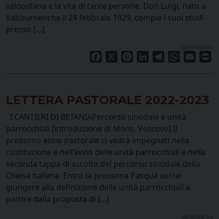
valdostana e la vita di tante persone. Don Luigi, nato a
Valtournenche il 24 febbraio 1929, compie i suoi studi
presso […]
condividi su
Facebook
X
Pinterest
LinkedIn
Telegram
WhatsApp
Email
Pr
LETTERA PASTORALE 2022-2023
I CANTIERI DI BETANIAPercorso sinodale e unità
parrocchiali [introduzione di Mons. Vescovo] Il
prossimo anno pastorale ci vedrà impegnati nella
costituzione e nell’avvio delle unità parrocchiali e nella
seconda tappa di ascolto del percorso sinodale della
Chiesa italiana. Entro la prossima Pasqua vorrei
giungere alla definizione delle unità parrocchiali a
partire dalla proposta di […]
condividi su