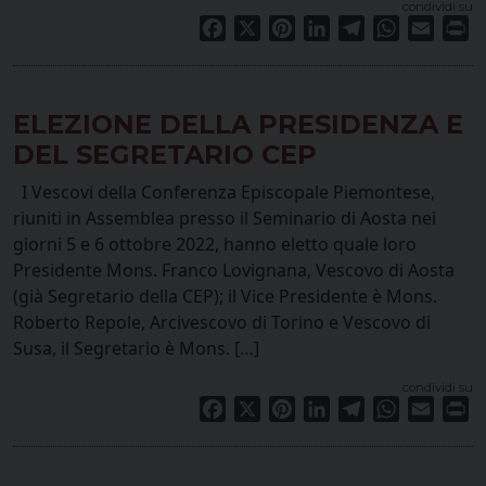
condividi su
Facebook
X
Pinterest
LinkedIn
Telegram
WhatsApp
Email
Pr
ELEZIONE DELLA PRESIDENZA E
DEL SEGRETARIO CEP
I Vescovi della Conferenza Episcopale Piemontese,
riuniti in Assemblea presso il Seminario di Aosta nei
giorni 5 e 6 ottobre 2022, hanno eletto quale loro
Presidente Mons. Franco Lovignana, Vescovo di Aosta
(già Segretario della CEP); il Vice Presidente è Mons.
Roberto Repole, Arcivescovo di Torino e Vescovo di
Susa, il Segretario è Mons. […]
condividi su
Facebook
X
Pinterest
LinkedIn
Telegram
WhatsApp
Email
Pr