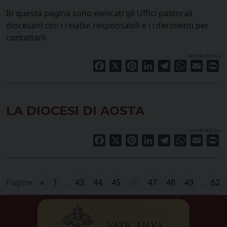
In questa pagina sono elencati gli Uffici pastorali
diocesani con i relativi responsabili e i riferimenti per
contattarli
condividi su
Facebook
X
Pinterest
LinkedIn
Telegram
WhatsApp
Email
Pr
LA DIOCESI DI AOSTA
condividi su
Facebook
X
Pinterest
LinkedIn
Telegram
WhatsApp
Email
Pr
Pagine:
«
1
...
43
44
45
46
47
48
49
...
62