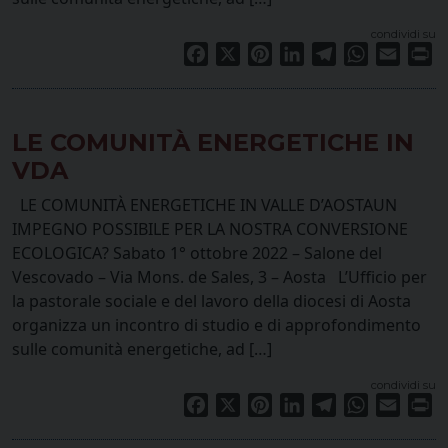
condividi su
Facebook
X
Pinterest
LinkedIn
Telegram
WhatsApp
Email
Pr
LE COMUNITÀ ENERGETICHE IN
VDA
LE COMUNITÀ ENERGETICHE IN VALLE D’AOSTAUN
IMPEGNO POSSIBILE PER LA NOSTRA CONVERSIONE
ECOLOGICA? Sabato 1° ottobre 2022 – Salone del
Vescovado – Via Mons. de Sales, 3 – Aosta L’Ufficio per
la pastorale sociale e del lavoro della diocesi di Aosta
organizza un incontro di studio e di approfondimento
sulle comunità energetiche, ad […]
condividi su
Facebook
X
Pinterest
LinkedIn
Telegram
WhatsApp
Email
Pr