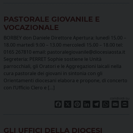
PASTORALE GIOVANILE E
VOCAZIONALE
BORBEY don Daniele Direttore Apertura: lunedì 15.00 –
18.00 martedì 9.00 – 13.00 mercoledì 15.00 – 18.00 tel:
0165 267810 email: pastoralegiovanile@diocesiaosta.it
Segreteria: PERRET Sophie sostiene le Unità
parrocchiali, gli Oratori e le Aggregazioni laicali nella
cura pastorale dei giovani in sintonia con gli
Orientamenti diocesani elabora e propone, di concerto
con l’Ufficio Clero e […]
condividi su
Facebook
X
Pinterest
LinkedIn
Telegram
WhatsApp
Email
Pr
GLI UFFICI DELLA DIOCESI