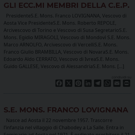
GLI ECC.MI MEMBRI DELLA C.E.P.
PresidenteS.E. Mons. Franco LOVIGNANA, Vescovo di
Aosta Vice PresidenteS.E. Mons. Roberto REPOLE,
Arcivescovo di Torino e Vescovo di Susa SegretarioS.E.
Mons. Egidio MIRAGOLI, Vescovo di Mondovì S.E. Mons.
Marco ARNOLFO, Arcivescovo di VercelliS.E. Mons.
Franco Giulio BRAMBILLA, Vescovo di NovaraS.E. Mons.
Edoardo Aldo CERRATO, Vescovo di IvreaS.E. Mons.
Guido GALLESE, Vescovo di AlessandriaS.E. Mons. […]
condividi su
Facebook
X
Pinterest
LinkedIn
Telegram
WhatsApp
Email
Pr
S.E. MONS. FRANCO LOVIGNANA
Nasce ad Aosta il 22 novembre 1957. Trascorre
l’infanzia nel villaggio di Chabodey a La Salle. Entra in
Seminario ad Aosta nel 1971. È ordinato presbitero il 21