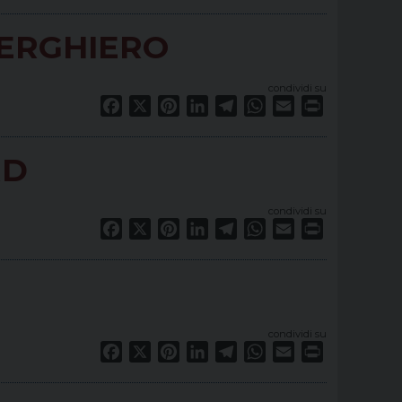
BERGHIERO
condividi su
Facebook
X
Pinterest
LinkedIn
Telegram
WhatsApp
Email
Print
RD
condividi su
Facebook
X
Pinterest
LinkedIn
Telegram
WhatsApp
Email
Print
condividi su
Facebook
X
Pinterest
LinkedIn
Telegram
WhatsApp
Email
Print