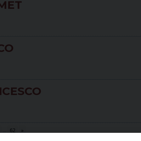
EMET
CO
ANCESCO
...
62
»