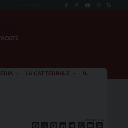
Santo del giorno
EDIA
LA CATTEDRALE
condividi su
Facebook
X
Pinterest
LinkedIn
Telegram
WhatsApp
Email
Print