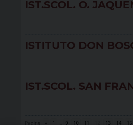
IST.SCOL. O. JAQU
ISTITUTO DON BOS
IST.SCOL. SAN FR
Pagine:
«
1
...
9
10
11
12
13
14
15